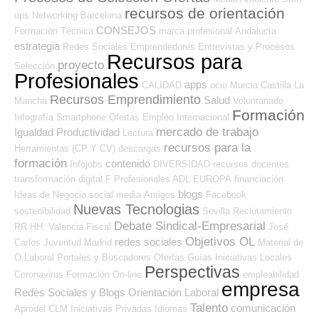
recursos de orientación
ups
Networking
Barcelona
CONSEJOS
Formación Técnica
marca profesional
Andalucía
estrategia
Redes Sociales Emprendedores
Entrevistas y Procesos
Recursos para
proyecto
Selección
Profesionales
apps
CALIDAD
ocio
Murcia
Castilla La
Recursos Emprendimiento
Salud
Mancha
Voluntariado
Formación
Infografía
Smartphone
Ofertas Empleo Internacional
mercado de trabajo
Igualdad
Productividad
Lectura
recursos para la
Herramientas (CP Y CV)
descargas
formación
contenido
Infojobs
DIVERSIDAD
recursos
docentes
transformación digital
F Profesionales ADL
EUROPA
financiación
blogs
Ideas de Negocio
social media
Amigos
Facebook
Nuevas Tecnologias
sostenibilidad
Sevilla
Reclutamiento
Debate Sindical-Empresarial
RR.HH.
Valencia
Fiscal
José
Objetivos OL
redes sociales
Carlos
Juventud
Madrid
Material de
O.Laboral
Portales y Buscadores Ofertas
Guías
Iniciativas Locales
Perspectivas
Coronavirus
Formación On-line
empleabilidad
empresa
Redes Sociales y Blogs Orientación Laboral
Talento
comunicación
Aprodel CLM
Iniciativas Privadas
Idiomas