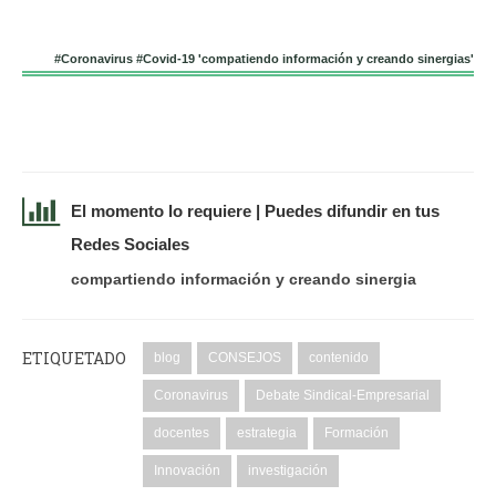
#Coronavirus #Covid-19 'compatiendo información y creando sinergias'
El momento lo requiere | Puedes difundir en tus
Redes Sociales
compartiendo información y creando sinergia
ETIQUETADO
blog
CONSEJOS
contenido
Coronavirus
Debate Sindical-Empresarial
docentes
estrategia
Formación
Innovación
investigación