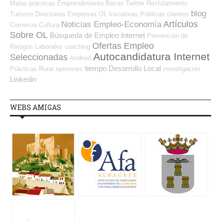
Malas prácticas
Emprendimiento
Becas
Twitter
Reclutamiento
blog
Turismo
Directorios Empresas OL
Iniciativas Públicas
clientes
Artículos
Noticias Empleo-Economía
Comercio
Cultura
Sobre OL
Búsqueda de Empleo Internet
Prevención de
Ofertas Empleo
Riesgos Laborales
coaching
Autocandidatura Internet
Seleccionadas
Android
tiempo
Desarrollo Local
Prácticas
Rural
opiniones
investigación
Linkedin
WEBS AMIGAS