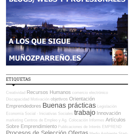
ETIQUETAS
Recursos Humanos
Creatividad
comercio electrónico
Orientación
objetivos
Discapacidad
Motivación
Buenas prácticas
Emprendedores
Legislación
trabajo
Innovación
Economía Social - Iniciativas Sociales
Artículos
marketing
Centros de Empleo y Ag. Colocación
Informes
Sobre Emprendimiento
Publicaciones de Interés
EMPREND
Procesos de Selección Ofertas
Medio Ambiente
Start-