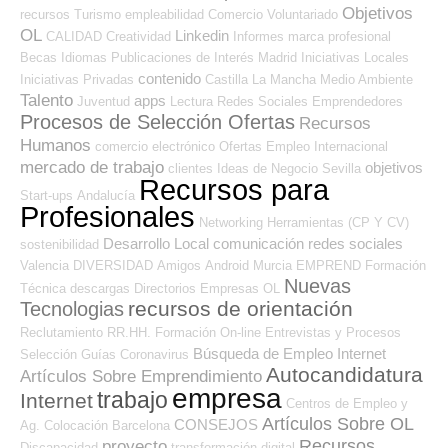
Objetivos
recursos
Turismo
empleabilidad
Comercio
Voluntariado
OL
Linkedin
CALIDAD
Creatividad
Informes
marca profesional
Becas
Idiomas
Publicaciones de Interés
Madrid
Iniciativas Locales
contenido
Iniciativas Privadas
Castilla La Mancha
Medio Ambiente
Talento
apps
Juventud
Lectura
Redes Sociales Emprendedores
Procesos de Selección Ofertas
Recursos
Humanos
comercio electrónico
Ofertas Empleo Internacional
mercado de trabajo
objetivos
clientes
Ideas de Negocio
Sevilla
Recursos para
Start-ups
Andalucía
Profesionales
Networking
Herramientas (CP Y CV)
Desarrollo Local
comunicación
redes sociales
sostenibilidad
Valencia
DIVERSIDAD
Amigos
Android
Murcia
EMPREND
Formación
Nuevas
Técnica
descargas
Directorios Empresas OL
recursos de orientación
Tecnologias
Reclutamiento RR.HH.
Formación On-line
Entrevistas y Procesos
Búsqueda de Empleo Internet
Selección
Guías
Coronavirus
Autocandidatura
Artículos Sobre Emprendimiento
empresa
trabajo
Internet
Centros de Empleo y
Artículos Sobre OL
CONSEJOS
Ag. Colocación
Barcelona
Recursos
proyecto
Discapacidad
transformación digital