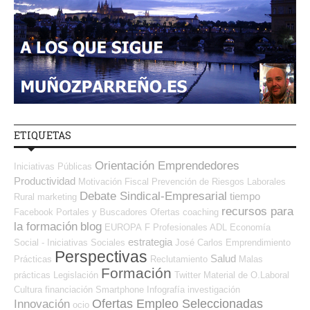
ETIQUETAS
Orientación Emprendedores
Iniciativas Públicas
Productividad
Motivación
Fiscal
Prevención de Riesgos Laborales
Debate Sindical-Empresarial
tiempo
Rural
marketing
recursos para
Facebook
Portales y Buscadores Ofertas
coaching
la formación
blog
EUROPA
F Profesionales ADL
Economía
estrategia
Social - Iniciativas Sociales
José Carlos
Emprendimiento
Perspectivas
Salud
Prácticas
Reclutamiento
Malas
Formación
prácticas
Legislación
Twitter
Material de O.Laboral
Cultura
financiación
Smartphone
Infografía
investigación
Ofertas Empleo Seleccionadas
Innovación
ocio