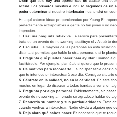
Dicen que sólo hay una oportunidad de causar una buen
actual. Los primeros minutos e incluso segundos de un e
poder determinar si nuestro interlocutor nos tendrá en cue
He aquí catorce ideas proporcionadas por Young Entrepene
perfectamente extrapolables a gente no tan joven y no ne
impresión.
1. Haz una pregunta reflexiva.
Te servirá para presentart
trata de un evento de networking, sustituye el ¿A qué te d
2. Escucha.
La mayoría de las personas en esta situación
distinta si permites que hable la otra persona, o si le pla
3. Pregunta qué puedes hacer para ayudar.
Cuando algui
facilitárselo. Por ejemplo, plantéale si quiere que le presen
4. Da motivos para recordarte.
Es indispensable decir o h
que tu interlocutor interactuará ese día. Consigue situart
5. Céntrate en la calidad, no en la cantidad.
En este tipo
mucho, en lugar de disparar a todas bandas a ver si en alg
6. Pregunta por algo personal.
Evidentemente, sin pasar l
evento de networking a menudo se agradece hablar de algo 
7. Recuerda su nombre y sus particularidades.
Trata de
cuando vuelvas a interactuar. Nadie olvida a alguien que d
8. Deja claro qué sabes hacer.
Es necesario que te recue