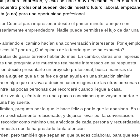
a primera impresión, y esto se hace muy necesario en el entorno l
ncuentro profesional pueden decidir nuestro futuro laboral, empezan
nta (o no) para una oportunidad profesional.
ur Council para impresionar desde el primer minuto, aunque son
cesariamente emprendedora. Nadie puede permitirse el lujo de dar una
e abriendo el camino hacían una conversación interesante. Por ejemplo
edicas tú? por un ¿Qué opinas de la teoría que se ha expuesto?
 tratan de ganar terreno hablando más. En cambio, darás una impresió
nteas una pregunta y te muestras realmente interesado en su respuesta.
en decide presentarte un proyecto profesional, busca maneras de
tes a alguien que a ti te fue de gran ayuda en una situación similar.
acer algo que no vaya a decir ni hacer ninguna de las otras personas 
e entre las pocas personas que recordará cuando llegue a casa.
 de eventos, céntrate en unas pocas conexiones que vayan a portarte
una hay suerte.
ímites, pregunta por lo que le hace feliz o por lo que le apasiona. En 
no estrictamente relacionado, y dejarse llevar por la conversación.
 recordar como mínimo una anécdota de cada persona y recuérdasela
emuestra que le ha prestado tanta atención.
rden, pero también que sepan en que puedes colaborar, para que ese