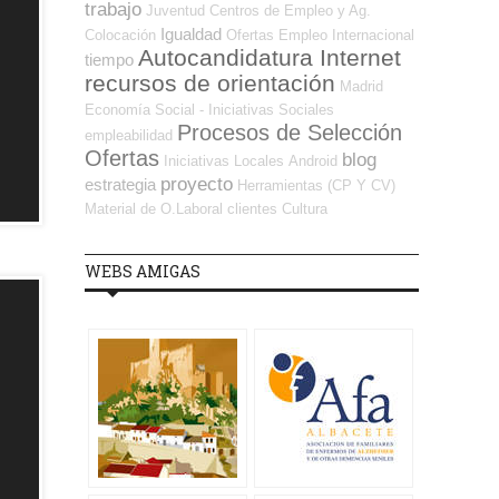
trabajo
Juventud
Centros de Empleo y Ag.
Igualdad
Colocación
Ofertas Empleo Internacional
Autocandidatura Internet
tiempo
recursos de orientación
Madrid
Economía Social - Iniciativas Sociales
Procesos de Selección
empleabilidad
Ofertas
blog
Iniciativas Locales
Android
proyecto
estrategia
Herramientas (CP Y CV)
Material de O.Laboral
clientes
Cultura
WEBS AMIGAS