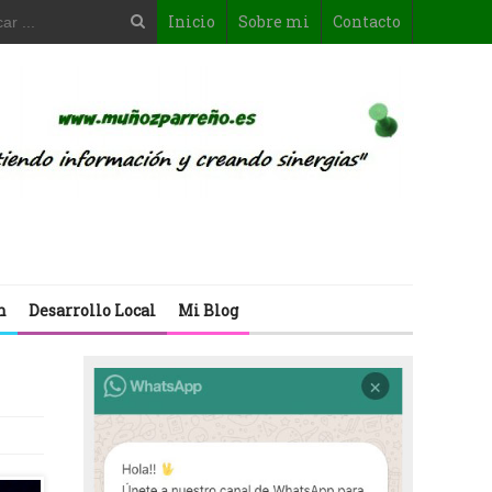
Inicio
Sobre mi
Contacto
n
Desarrollo Local
Mi Blog