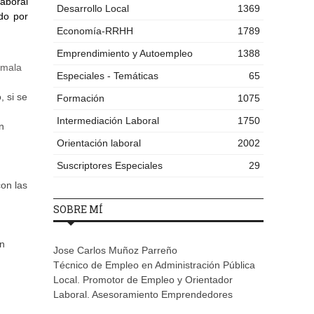
aboral
Desarrollo Local
1369
do por
Economía-RRHH
1789
Emprendimiento y Autoempleo
1388
 mala
Especiales - Temáticas
65
, si se
Formación
1075
Intermediación Laboral
1750
n
Orientación laboral
2002
Suscriptores Especiales
29
con las
SOBRE MÍ
un
Jose Carlos Muñoz Parreño
Técnico de Empleo en Administración Pública
Local. Promotor de Empleo y Orientador
Laboral. Asesoramiento Emprendedores