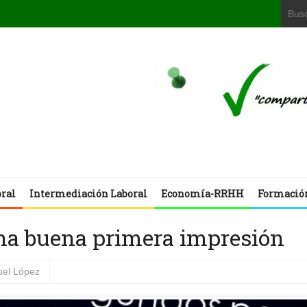
oral
Intermediación Laboral
Economía-RRHH
Formació
una buena primera impresión
el López