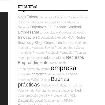
ETIQUETAS
Talento
blogs
Iniciativas Públicas
Prevención de
Riesgos Laborales
Start-ups
Murcia
Ideas de
Objetivos OL
Debate Sindical-
Negocio
Empresarial
Entrevistas y Procesos Selección
Innovación
Redes
Discapacidad
Aprodel CLM
Sociales y Blogs Orientación Laboral
docentes
marketing
Valencia
Sevilla
Prácticas
José Carlos
Iniciativas Privadas
Facebook
Formación Técnica
Recursos
redes sociales
marca profesional
Emprendimiento
social media
empresa
Emprendimiento
Twitter
contenido
apps
Infografía
Malas prácticas
Buenas
Informes
EUROPA
ocio
prácticas
Motivación
Andalucía
Turismo
Linkedin
Voluntariado
Reclutamiento
descargas
transformación digital
F Profesionales ADL
Desarrollo Local
Reclutamiento RR.HH.