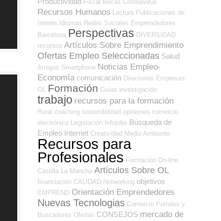
Productividad
Fiscal
Becas
Coronavirus
Recursos Humanos
Lectura
Publicaciones de
Interés
Idiomas
Redes Sociales Emprendedores
Perspectivas
Barcelona
DIVERSIDAD
Artículos Sobre Emprendimiento
recursos
Ofertas Empleo Seleccionadas
Salud
Noticias Empleo-
Amigos
Smartphone
Economía
comunicación
Directorios Empresas
Formación
OL
Guías
investigación
trabajo
recursos para la formación
Rural
coaching
sostenibilidad
opiniones
comercio
Búsqueda de
electrónico
Legislación
Infojobs
Empleo Internet
Creatividad
Medio Ambiente
Recursos para
Profesionales
Formación On-line
Artículos Sobre OL
Castilla La Mancha
objetivos
financiación
CALIDAD
Networking
Orientación Emprendedores
EMPREND
Nuevas Tecnologias
Comercio
Portales y
mercado de
CONSEJOS
Buscadores Ofertas