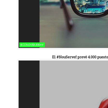
ECONOMÍA-RRHH
El #NouServef prevé 4.000 puestos