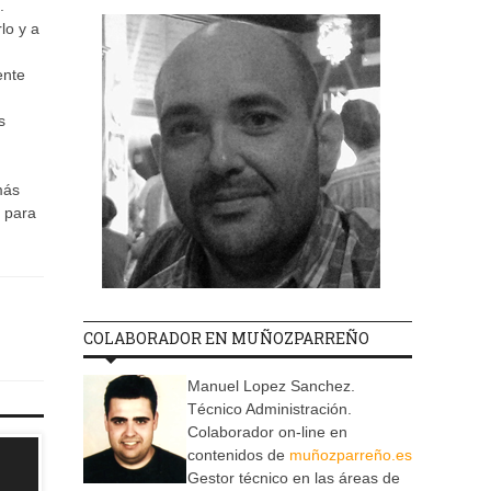
.
lo y a
ente
s
más
e para
COLABORADOR EN MUÑOZPARREÑO
Manuel Lopez Sanchez.
Técnico Administración.
Colaborador on-line en
contenidos de
muñozparreño.es
Gestor técnico en las áreas de