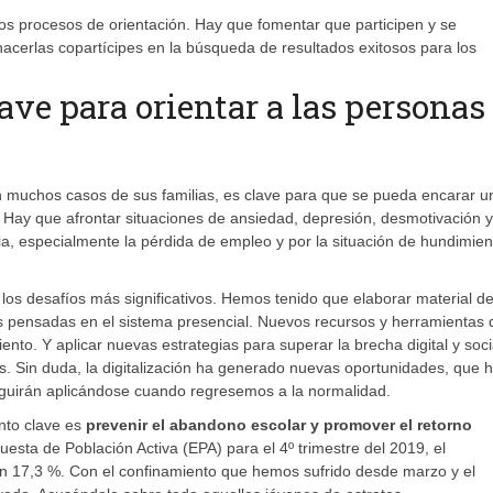
s procesos de orientación. Hay que fomentar que participen y se
 hacerlas copartícipes en la búsqueda de resultados exitosos para los
ave para orientar a las personas
n muchos casos de sus familias, es clave para que se pueda encarar u
Hay que afrontar situaciones de ansiedad, depresión, desmotivación y
ia, especialmente la pérdida de empleo y por la situación de hundimien
os desafíos más significativos. Hemos tenido que elaborar material d
es pensadas en el sistema presencial. Nuevos recursos y herramientas 
nto. Y aplicar nuevas estrategias para superar la brecha digital y soci
. Sin duda, la digitalización ha generado nuevas oportunidades, que 
eguirán aplicándose cuando regresemos a la normalidad.
nto clave es
prevenir el abandono escolar y promover el retorno
esta de Población Activa (EPA) para el 4º trimestre del 2019, el
n 17,3 %. Con el confinamiento que hemos sufrido desde marzo y el