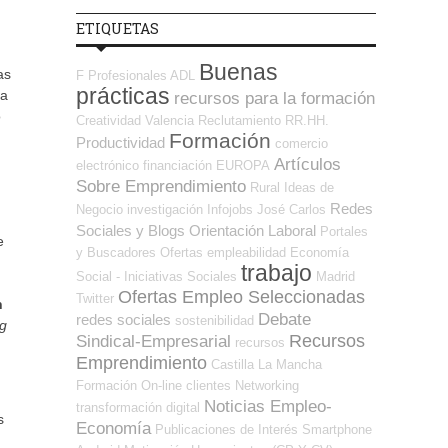
ETIQUETAS
Buenas
as
F Profesionales ADL
prácticas
na
recursos para la formación
o
Creatividad
Valencia
Reclutamiento RR.HH.
Formación
Productividad
comercio
Artículos
electrónico
financiación
EUROPA
Sobre Emprendimiento
Rural
Ideas de
Redes
Negocio
investigación
Infojobs
José Carlos
Sociales y Blogs Orientación Laboral
Portales
e
y Buscadores Ofertas
empleabilidad
Economía
trabajo
Social - Iniciativas Sociales
Madrid
Ofertas Empleo Seleccionadas
Twitter
n
Debate
redes sociales
sostenibilidad
g
Recursos
Sindical-Empresarial
recursos
Emprendimiento
Castilla La Mancha
Formación On-line
clientes
Networking
Noticias Empleo-
transformación digital
s
Economía
Publicaciones de Interés
Smartphone