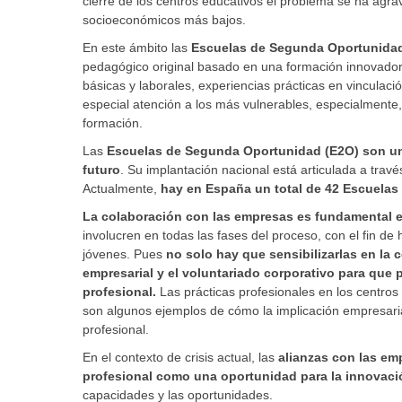
cierre de los centros educativos el problema se ha agr
socioeconómicos más bajos.
En este ámbito las
Escuelas de Segunda Oportunida
pedagógico original basado en una formación innovado
básicas y laborales, experiencias prácticas en vincula
especial atención a los más vulnerables, especialmente,
formación.
Las
Escuelas de Segunda Oportunidad (E2O) son un m
futuro
. Su implantación nacional está articulada a tra
Actualmente,
hay en España un total de 42 Escuelas
La colaboración con las empresas es fundamental e
involucren en todas las fases del proceso, con el fin de
jóvenes. Pues
no solo hay que sensibilizarlas en la
empresarial y el voluntariado corporativo para que 
profesional.
Las prácticas profesionales en los centros 
son algunos ejemplos de cómo la implicación empresaria
profesional.
En el contexto de crisis actual, las
alianzas con las em
profesional como una oportunidad para la innovaci
capacidades y las oportunidades.