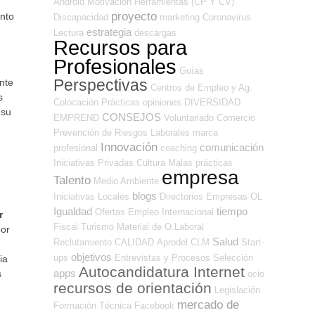
Android
Motivación
Herramientas (CP Y CV)
proyecto
ento
Discapacidad
marketing
Coronavirus
estrategia
Lectura
descargas
Recursos para
Profesionales
Guías
Perspectivas
nte
Centros de Empleo y Ag.
s
Colocación
Prácticas
opiniones
DIVERSIDAD
 su
CONSEJOS
EMPREND
Voluntariado
Comercio
Prevención de Riesgos Laborales
marca
Innovación
comunicación
profesional
coaching
Iniciativas Privadas
Cultura
Malas prácticas
empresa
Talento
Medio Ambiente
blogs
Iniciativas Locales
Directorios Empresas OL
Igualdad
tiempo
Ofertas Empleo Internacional
r
Fiscal
Turismo
Material de O.Laboral
por
Salud
Reclutamiento
CALIDAD
Aprodel CLM
Start-
objetivos
ups
Entrevistas y Procesos Selección
ia
Autocandidatura Internet
apps
s
ocio
recursos de orientación
Legislación
mercado de
Formación Técnica
Facebook