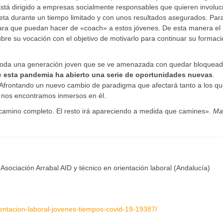
Está dirigido a empresas socialmente responsables que quieren involuc
reta durante un tiempo limitado y con unos resultados asegurados. Par
 para que puedan hacer de «coach» a estos jóvenes. De esta manera el
re su vocación con el objetivo de motivarlo para continuar su formaci
a toda una generación joven que se ve amenazada con quedar bloquea
ue
esta pandemia ha abierto una serie de oportunidades nuevas
.
. Afrontando un nuevo cambio de paradigma que afectará tanto a los q
 nos encontramos inmersos en él.
 camino completo. El resto irá apareciendo a medida que camines».
Mar
 Asociación Arrabal AID y técnico en orientación laboral (Andalucía)
entacion-laboral-jovenes-tiempos-covid-19-19387/