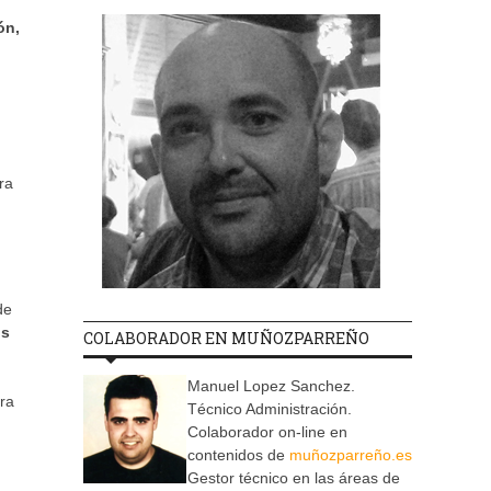
ón,
ra
de
os
COLABORADOR EN MUÑOZPARREÑO
Manuel Lopez Sanchez.
ara
Técnico Administración.
Colaborador on-line en
contenidos de
muñozparreño.es
Gestor técnico en las áreas de