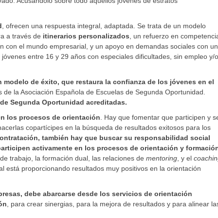
avado. Acusándolo sobre todo aquellos jóvenes de estratos
d
, ofrecen una respuesta integral, adaptada. Se trata de un modelo
ra a través de
itinerarios personalizados
, un refuerzo en competenci
ción con el mundo empresarial, y un apoyo en demandas sociales con u
 jóvenes entre 16 y 29 años con especiales dificultades, sin empleo y/
odelo de éxito, que restaura la confianza de los jóvenes en el
vés de la Asociación Española de Escuelas de Segunda Oportunidad.
 de Segunda Oportunidad acreditadas.
n los procesos de orientación
. Hay que fomentar que participen y s
 hacerlas copartícipes en la búsqueda de resultados exitosos para los
 contratación, también hay que buscar su responsabilidad social
participen activamente en los procesos de orientación y formació
de trabajo, la formación dual, las relaciones de
mentoring
, y el
coachin
l está proporcionando resultados muy positivos en la orientación
presas, debe abarcarse desde los servicios de orientación
ón
, para crear sinergias, para la mejora de resultados y para alinear la