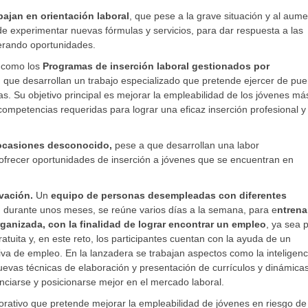
bajan en orientación laboral
, que pese a la grave situación y al aum
de experimentar nuevas fórmulas y servicios, para dar respuesta a las
rando oportunidades.
, como los
Programas de inserción laboral gestionados por
,
que desarrollan un trabajo especializado que pretende ejercer de pue
as. Su objetivo principal es mejorar la empleabilidad de los jóvenes má
competencias requeridas para lograr una eficaz inserción profesional y
n ocasiones desconocido,
pese a que desarrollan una labor
 ofrecer oportunidades de inserción a jóvenes que se encuentran en
vación.
Un
equipo de personas desempleadas con diferentes
ue, durante unos meses, se reúne varios días a la semana, para e
ntrena
ganizada, con la finalidad de lograr encontrar un empleo
, ya sea 
ratuita y, en este reto, los participantes cuentan con la ayuda de un
va de empleo. En la lanzadera se trabajan aspectos como la inteligenc
uevas técnicas de elaboración y presentación de currículos y dinámica
renciarse y posicionarse mejor en el mercado laboral.
porativo que pretende mejorar la empleabilidad de jóvenes en riesgo de