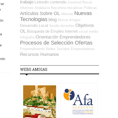
trabajo
Linkedin
contenido
Juventud
Becas
rar
Informes
Andalucía
Barcelona
Iniciativas Públicas
a
Nuevas
Artículos Sobre OL
Idiomas
Tecnologias
blog
Murcia
Amigos
ón
Objetivos
Desarrollo Local
Sevilla
docentes
OL
Búsqueda de Empleo Internet
social media
da
Orientación Emprendedores
Infografía
Procesos de Selección Ofertas
ue
Emprendimiento
Redes Sociales Emprendedores
Recursos Humanos
tin
WEBS AMIGAS