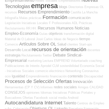
Emprendimiento
Redes Sociales Emprendedores
empresa
Tecnologias
blogs
Directorios Empresas OL
Recursos Emprendimiento
recursos
Castilla La Mancha
Formación
comunicación
Infografía
Malas prácticas
Legislación
Iniciativas Locales
F Profesionales ADL
Prácticas
Recursos Humanos
Noticias
Reclutamiento RR.HH.
Empleo-Economía
objetivos
Guías
transformación digital
tiempo
Material de O.Laboral
José Carlos
Ideas de Negocio
Artículos Sobre OL
Salud
Comercio
clientes
Start-ups
recursos de orientación
Desarrollo Local
docentes
Debate Sindical-
estrategia
Reclutamiento
Twitter
Empresarial
marketing
Lectura
EMPREND
Voluntariado
coaching
Publicaciones de Interés
Aprodel CLM
sostenibilidad
Economía Social
- Iniciativas Sociales
comercio electrónico
Networking
Coronavirus
Igualdad
contenido
ocio
Emprendimiento
financiación
Discapacidad
Procesos de Selección Ofertas
Innovación
redes sociales
Herramientas (CP Y CV)
Informes
Amigos
CALIDAD
CONSEJOS
opiniones
Idiomas
Iniciativas Públicas
Portales y
Buscadores Ofertas
Facebook
social media
Android
Autocandidatura Internet
Talento
Centros de Empleo
Objetivos OL
Linkedin
y Ag. Colocación
Barcelona
Formación