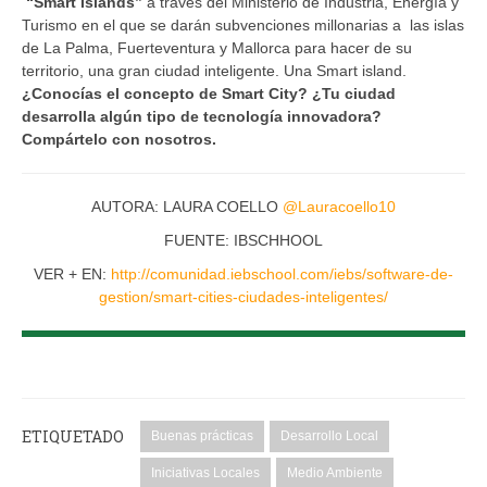
“Smart Islands”
a través del Ministerio de Industria, Energía y
Turismo en el que se darán subvenciones millonarias a las islas
de La Palma, Fuerteventura y Mallorca para hacer de su
territorio, una gran ciudad inteligente. Una Smart island.
¿Conocías el concepto de Smart City? ¿Tu ciudad
desarrolla algún tipo de tecnología innovadora?
Compártelo con nosotros.
AUTORA: LAURA COELLO
@
Lauracoello10
FUENTE: IBSCHHOOL
VER + EN:
http://comunidad.iebschool.com/iebs/software-de-
gestion/smart-cities-ciudades-inteligentes/
ETIQUETADO
Buenas prácticas
Desarrollo Local
Iniciativas Locales
Medio Ambiente