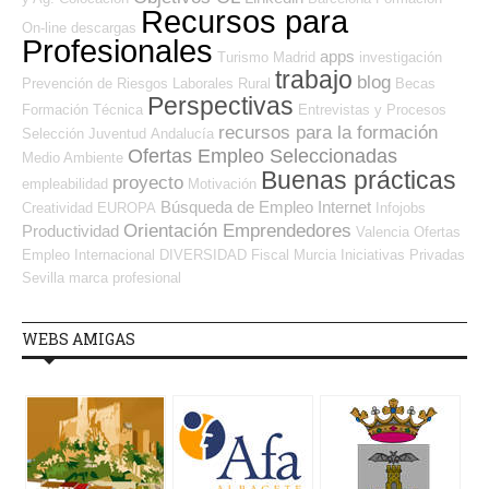
Recursos para
On-line
descargas
Profesionales
apps
Turismo
Madrid
investigación
trabajo
blog
Prevención de Riesgos Laborales
Rural
Becas
Perspectivas
Formación Técnica
Entrevistas y Procesos
recursos para la formación
Selección
Juventud
Andalucía
Ofertas Empleo Seleccionadas
Medio Ambiente
Buenas prácticas
proyecto
empleabilidad
Motivación
Búsqueda de Empleo Internet
Creatividad
EUROPA
Infojobs
Orientación Emprendedores
Productividad
Valencia
Ofertas
Empleo Internacional
DIVERSIDAD
Fiscal
Murcia
Iniciativas Privadas
Sevilla
marca profesional
WEBS AMIGAS