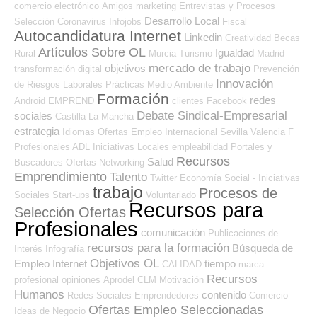
comercio electrónico
Amigos
marketing
Entrevistas y Procesos
Desarrollo Local
Selección
Coronavirus
Infojobs
Fiscal
Autocandidatura Internet
Linkedin
Creatividad
Becas
Artículos Sobre OL
Igualdad
Rural
Murcia
Turismo
Madrid
mercado de trabajo
objetivos
transformación digital
Prevención
Innovación
de Riesgos Laborales
Prácticas
Medio Ambiente
Formación
redes
Android
EMPREND
clientes
Facebook
Debate Sindical-Empresarial
sociales
Castilla La Mancha
estrategia
Idiomas
Ofertas Empleo Internacional
Sevilla
Valencia
F
Profesionales ADL
Iniciativas Locales
empleabilidad
Portales y
Recursos
Salud
Buscadores Ofertas
Networking
Emprendimiento
Talento
Twitter
Economía Social - Iniciativas
trabajo
Procesos de
Sociales
Start-ups
Voluntariado
Recursos para
Selección Ofertas
Profesionales
comunicación
Publicaciones de
recursos para la formación
Búsqueda de
Interés
Infografía
Objetivos OL
Empleo Internet
tiempo
CALIDAD
marca
Recursos
profesional
opiniones
Aprodel CLM
Motivación
Humanos
contenido
Redes Sociales Emprendedores
Comercio
Ofertas Empleo Seleccionadas
Ideas de Negocio