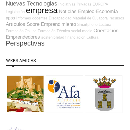
Nuevas Tecnologias
Iniciativas Privadas
EUROPA
empresa
Noticias Empleo-Economía
Legislación
apps
Informes
docentes
Discapacidad
Material de O.Laboral
recursos
Artículos Sobre Emprendimiento
Smartphone
Lectura
Orientación
Formación On-line
Formación Técnica
social media
Emprendedores
sostenibilidad
financiación
Cultura
Perspectivas
WEBS AMIGAS