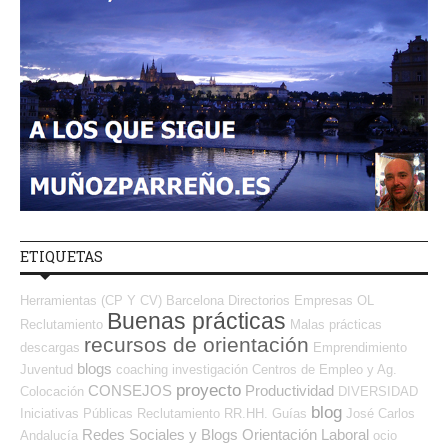
ETIQUETAS
Herramientas (CP Y CV)
Barcelona
Directorios Empresas OL
Buenas prácticas
Reclutamiento
Malas prácticas
recursos de orientación
descargas
Emprendimiento
blogs
Juventud
coaching
investigación
Centros de Empleo y Ag.
proyecto
CONSEJOS
Productividad
Colocación
DIVERSIDAD
blog
Iniciativas Públicas
Reclutamiento RR.HH.
Guías
José Carlos
Redes Sociales y Blogs Orientación Laboral
Andalucía
ocio