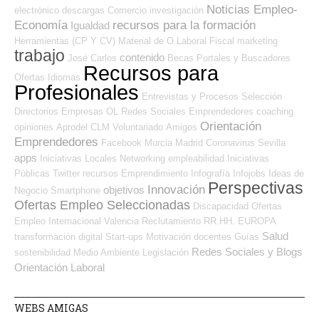
Noticias Empleo-
electrónico
descargas
Comercio
investigación
Economía
recursos para la formación
Igualdad
Herramientas (CP Y CV)
Material de O.Laboral
Fiscal
marketing
trabajo
contenido
José Carlos
Becas
Portales y Buscadores
Recursos para
Ofertas
Idiomas
Profesionales
Entrevistas y Procesos Selección
Directorios Empresas OL
Redes Sociales Emprendedores
coaching
Orientación
opiniones
Aprodel CLM
Voluntariado
Amigos
Emprendedores
Facebook
Murcia
Madrid
Coronavirus
Sevilla
apps
Iniciativas Locales
Networking
empleabilidad
Iniciativas
Públicas
Twitter
recursos
Emprendimiento
Infografía
Infojobs
Ideas de
Perspectivas
Innovación
objetivos
Negocio
Smartphone
Ofertas Empleo Seleccionadas
Discapacidad
Ofertas
Empleo Internacional
Valencia
Reclutamiento RR.HH.
EUROPA
Salud
transformación digital
Start-ups
Motivación
docentes
Guías
Redes Sociales y Blogs
sostenibilidad
Medio Ambiente
Legislación
Orientación Laboral
WEBS AMIGAS