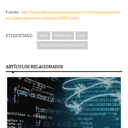
Fuente:
http://www.educaciontrespuntocero.com/recursos/recur
sos-para-educacion-artistica/28997.html
ETIQUETADO
apps
Formación
ocio
Recursos para Profesionales
ARTÍCULOS RELACIONADOS