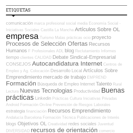
ETIQUETAS
comunicación
marca profesional
social media
Economía Social -
Artículos Sobre OL
Iniciativas Sociales
Castilla La Mancha
empresa
proyecto
Turismo
Malas prácticas
ocio
Procesos de Selección Ofertas
Recursos
Humanos
blog
F Profesionales ADL
Reclutamiento
Informes
Debate Sindical-Empresarial
tiempo
clientes
CALIDAD
Autocandidatura Internet
CONSEJOS
Centros de
Artículos Sobre
Desarrollo Local
Empleo y Ag. Colocación
Emprendimiento
mercado de trabajo
EMPREND
Formación
Talento
Búsqueda de Empleo Internet
Rural
Buenas
Nuevas Tecnologias
Productividad
Lectura
prácticas
Linkedin
Prácticas
Cultura
Iniciativas Privadas
Android
Formación On-line
Prevención de Riesgos Laborales
Recursos Emprendimiento
estrategia
financiación
Andalucía
Barcelona
Formación Técnica
Publicaciones de Interés
Objetivos OL
blogs
redes sociales
Creatividad
Juventud
recursos de orientación
DIVERSIDAD
comercio