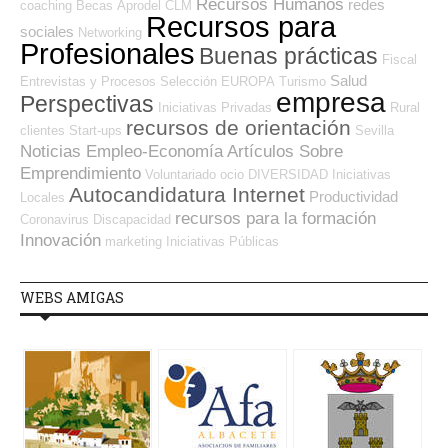
Recursos Humanos
redes
coaching
Becas
Aprodel CLM
Recursos para
sociales
Networking
Profesionales
Buenas prácticas
Fiscal
Salud
Entrevistas y Procesos Selección
EUROPA
Turismo
empresa
Perspectivas
Iniciativas Privadas
Rural
recursos de orientación
clientes
Start-ups
Sevilla
Noticias Empleo-Economía
Artículos Sobre
Emprendimiento
Voluntariado
ocio
DIVERSIDAD
Iniciativas
Autocandidatura Internet
Productividad
Locales
recursos para la formación
Coronavirus
Discapacidad
Innovación
marketing
Iniciativas Públicas
WEBS AMIGAS