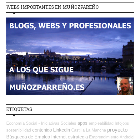
WEBS IMPORTANTES EN MUÑOZPAREÑO
ETIQUETAS
apps
Economía Social - Iniciativas Sociales
empleabilidad
Infojobs
proyecto
contenido
Linkedin
sostenibilidad
Castilla La Mancha
Búsqueda de Empleo Internet
estrategia
Emprendimiento
Android