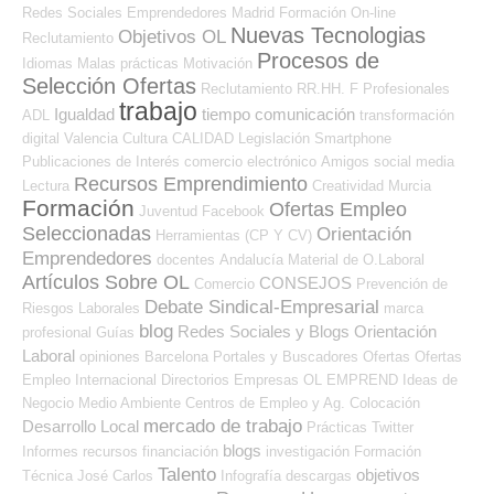
Redes Sociales Emprendedores
Madrid
Formación On-line
Nuevas Tecnologias
Objetivos OL
Reclutamiento
Procesos de
Idiomas
Malas prácticas
Motivación
Selección Ofertas
Reclutamiento RR.HH.
F Profesionales
trabajo
Igualdad
tiempo
comunicación
ADL
transformación
digital
Valencia
Cultura
CALIDAD
Legislación
Smartphone
Publicaciones de Interés
comercio electrónico
Amigos
social media
Recursos Emprendimiento
Lectura
Creatividad
Murcia
Formación
Ofertas Empleo
Juventud
Facebook
Seleccionadas
Orientación
Herramientas (CP Y CV)
Emprendedores
docentes
Andalucía
Material de O.Laboral
Artículos Sobre OL
CONSEJOS
Comercio
Prevención de
Debate Sindical-Empresarial
Riesgos Laborales
marca
blog
Redes Sociales y Blogs Orientación
profesional
Guías
Laboral
opiniones
Barcelona
Portales y Buscadores Ofertas
Ofertas
Empleo Internacional
Directorios Empresas OL
EMPREND
Ideas de
Negocio
Medio Ambiente
Centros de Empleo y Ag. Colocación
mercado de trabajo
Desarrollo Local
Prácticas
Twitter
blogs
Informes
recursos
financiación
investigación
Formación
Talento
objetivos
Técnica
José Carlos
Infografía
descargas