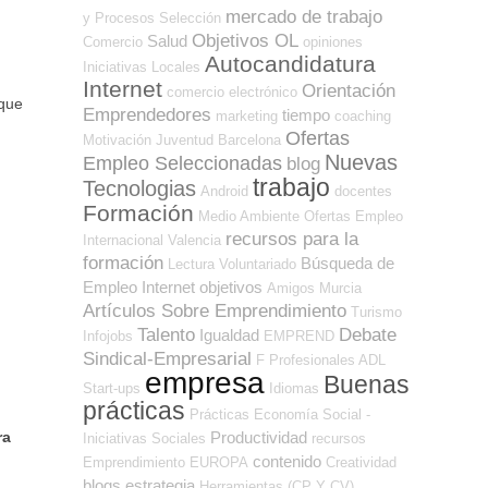
mercado de trabajo
y Procesos Selección
Objetivos OL
Salud
Comercio
opiniones
Autocandidatura
Iniciativas Locales
Internet
Orientación
comercio electrónico
 que
Emprendedores
tiempo
marketing
coaching
Ofertas
Motivación
Juventud
Barcelona
Nuevas
Empleo Seleccionadas
blog
trabajo
Tecnologias
Android
docentes
Formación
Medio Ambiente
Ofertas Empleo
recursos para la
Internacional
Valencia
formación
Búsqueda de
Lectura
Voluntariado
Empleo Internet
objetivos
Amigos
Murcia
Artículos Sobre Emprendimiento
Turismo
Talento
Debate
Igualdad
Infojobs
EMPREND
Sindical-Empresarial
F Profesionales ADL
empresa
Buenas
Start-ups
Idiomas
prácticas
Prácticas
Economía Social -
Productividad
ra
Iniciativas Sociales
recursos
contenido
Emprendimiento
EUROPA
Creatividad
blogs
estrategia
Herramientas (CP Y CV)