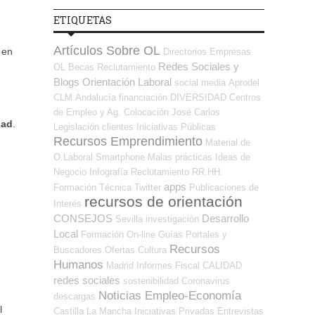
ETIQUETAS
Artículos Sobre OL
 en
Directorios Empresas
Redes Sociales y
OL
Becas
Reclutamiento
Blogs Orientación Laboral
social media
Aprodel
CLM
Andalucía
financiación
DIVERSIDAD
Centros
de Empleo y Ag. Colocación
José Carlos
dad
.
Legislación
clientes
Iniciativas Públicas
Recursos Emprendimiento
Material de
O.Laboral
Smartphone
Malas prácticas
Ideas de
Negocio
Infografía
Reclutamiento RR.HH.
apps
Formación Técnica
Twitter
Publicaciones de
recursos de orientación
Interés
CONSEJOS
Desarrollo
Sevilla
investigación
Local
Formación On-line
Guías
Portales y
Recursos
Buscadores Ofertas
Cultura
Humanos
Madrid
Informes
Fiscal
CALIDAD
redes sociales
sostenibilidad
Coronavirus
Noticias Empleo-Economía
descargas
l
Castilla La Mancha
Iniciativas Privadas
Entrevistas