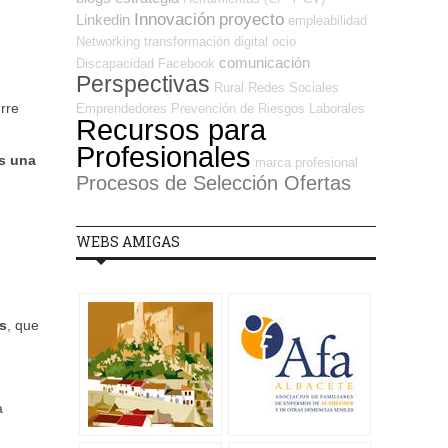
Innovación
proyecto
Linkedin
empleabilidad
Networking
transformación digital
ocio
comunicación
Discapacidad
Facebook
Perspectivas
Rural
Redes Sociales
rre
Emprendedores
Prevención de Riesgos Laborales
Recursos para
Profesionales
es una
marca profesional
Procesos de Selección Ofertas
WEBS AMIGAS
s
, que
a