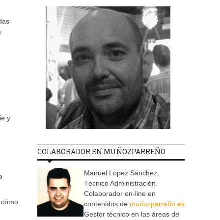
das
a
ie y
COLABORADOR EN MUÑOZPARREÑO
Manuel Lopez Sanchez.
o
Técnico Administración.
Colaborador on-line en
n cómo
contenidos de
muñozparreño.es
Gestor técnico en las áreas de