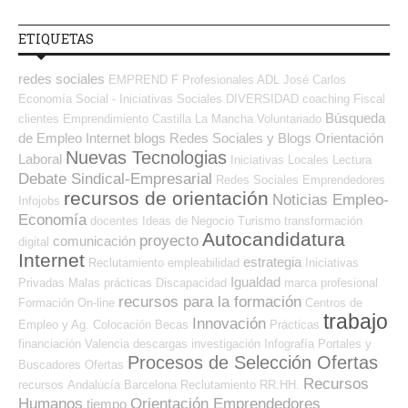
ETIQUETAS
redes sociales
EMPREND
F Profesionales ADL
José Carlos
Economía Social - Iniciativas Sociales
DIVERSIDAD
coaching
Fiscal
Búsqueda
clientes
Emprendimiento
Castilla La Mancha
Voluntariado
de Empleo Internet
blogs
Redes Sociales y Blogs Orientación
Nuevas Tecnologias
Laboral
Iniciativas Locales
Lectura
Debate Sindical-Empresarial
Redes Sociales Emprendedores
recursos de orientación
Noticias Empleo-
Infojobs
Economía
docentes
Ideas de Negocio
Turismo
transformación
Autocandidatura
proyecto
comunicación
digital
Internet
estrategia
Reclutamiento
empleabilidad
Iniciativas
Igualdad
Privadas
Malas prácticas
Discapacidad
marca profesional
recursos para la formación
Formación On-line
Centros de
trabajo
Innovación
Empleo y Ag. Colocación
Becas
Prácticas
financiación
Valencia
descargas
investigación
Infografía
Portales y
Procesos de Selección Ofertas
Buscadores Ofertas
Recursos
recursos
Andalucía
Barcelona
Reclutamiento RR.HH.
Humanos
Orientación Emprendedores
tiempo