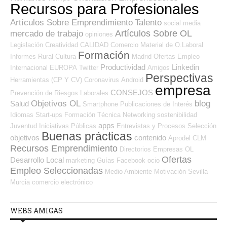
Recursos para Profesionales
Artículos Sobre Emprendimiento
Talento
social media
Artículos Sobre OL
mercado de trabajo
opiniones
Legislación
Creatividad
CALIDAD
Comercio
Material de O.Laboral
Formación
Informes
Rural
Cultura
Madrid
Ofertas Empleo
Productividad
Linkedin
Internacional
EUROPA
Twitter
Amigos
Perspectivas
Herramientas (CP Y CV)
Coronavirus
Android
empresa
CONSEJOS
Prevención de Riesgos Laborales
Objetivos OL
blog
Salud
Smartphone
Publicaciones de Interés
Idiomas
Start-ups
Formación Técnica
Networking
sostenibilidad
apps
Juventud
Iniciativas Públicas
Entrevistas y Procesos Selección
Buenas prácticas
objetivos
contenido
Aprodel CLM
Recursos Emprendimiento
Directorios Empresas OL
Ofertas
Desarrollo Local
marketing
Guías
Facebook
ocio
Empleo Seleccionadas
Medio Ambiente
Motivación
Sevilla
Murcia
comercio electrónico
WEBS AMIGAS