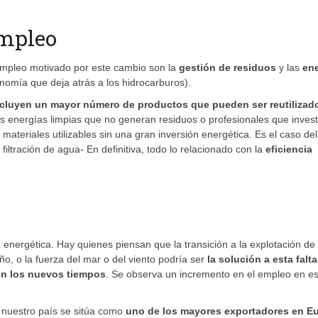
empleo
empleo motivado por este cambio son la
gestión de residuos
y las
en
conomía que deja atrás a los hidrocarburos).
ncluyen un mayor número de productos que pueden ser reutilizad
Las energías limpias que no generan residuos o profesionales que inves
ateriales utilizables sin una gran inversión energética. Es el caso de
filtración de agua- En definitiva, todo lo relacionado con la
eficiencia
energética. Hay quienes piensan que la transición a la explotación de
ño, o la fuerza del mar o del viento podría ser
la solución a esta falt
n los nuevos tiempos
. Se observa un incremento en el empleo en e
e nuestro país se sitúa como
uno de los mayores exportadores en E