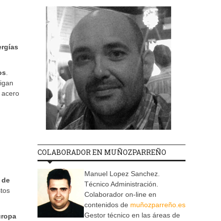
ergías
os
.
tigan
l acero
COLABORADOR EN MUÑOZPARREÑO
Manuel Lopez Sanchez.
a de
Técnico Administración.
stos
Colaborador on-line en
contenidos de
muñozparreño.es
Gestor técnico en las áreas de
uropa