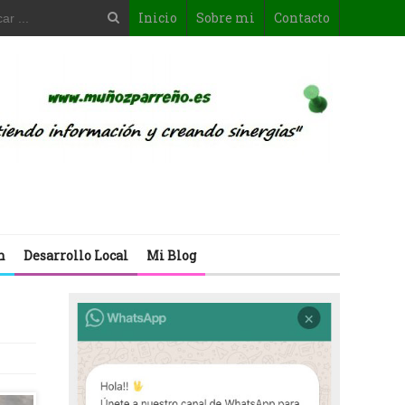
Inicio
Sobre mi
Contacto
n
Desarrollo Local
Mi Blog