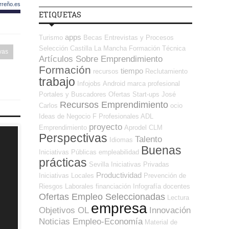
rreño.es
ETIQUETAS
apps
Turismo
Becas
Entrevistas y Procesos
Selección
Castilla La Mancha
Formación Técnica
vas
Artículos Sobre Emprendimiento
Formación
tiempo
recursos
Reclutamiento
trabajo
Infojobs
Android
marca profesional
Portales y Buscadores Ofertas
Start-ups
José
Recursos Emprendimiento
Carlos
ocio
Ideas de Negocio
F Profesionales ADL
proyecto
Emprendimiento
Aprodel CLM
Perspectivas
Talento
Idiomas
Buenas
Iniciativas Públicas
empleabilidad
prácticas
Sevilla
Iniciativas Privadas
Productividad
Iniciativas Locales
Prevención de
Riesgos Laborales
financiación
Infografía
docentes
Ofertas Empleo Seleccionadas
Lectura
empresa
Objetivos OL
Innovación
Noticias Empleo-Economía
Material de