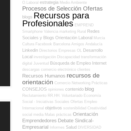
estrategia
O.Laboral
Medio Ambiente
Procesos de Selección Ofertas
Recursos para
blogs
Profesionales
EMPREND
Redes
Smartphone
Valencia
marketing
Rural
Sociales y Blogs Orientación Laboral
Murcia
Cultura
Facebook
Barcelona
Amigos
Andalucía
Linkedin
Desarrollo
Directorios Empresas OL
Local
investigación
Discapacidad
transformación
Búsqueda de Empleo Internet
digital
Juventud
descargas
comercio electrónico
clientes
recursos de
Recursos Humanos
orientación
Comercio
Networking
Prácticas
blog
CONSEJOS
contenido
opiniones
Reclutamiento RR.HH.
Voluntariado
Economía
Social - Iniciativas Sociales
Ofertas Empleo
objetivos
Internacional
sostenibilidad
Creatividad
Orientación
social media
Malas prácticas
Emprendedores
Debate Sindical-
Empresarial
Salud
Informes
DIVERSIDAD