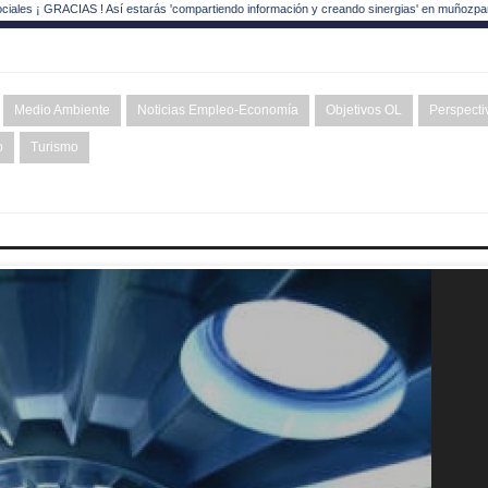
ociales ¡ GRACIAS ! Así estarás 'compartiendo información y creando sinergias' en muñozpa
Medio Ambiente
Noticias Empleo-Economía
Objetivos OL
Perspecti
o
Turismo