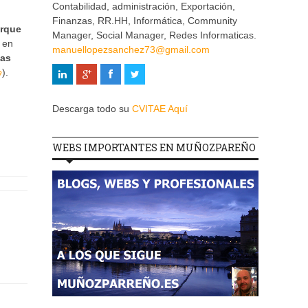
Contabilidad, administración, Exportación,
Finanzas, RR.HH, Informática, Community
orque
Manager, Social Manager, Redes Informaticas.
 en
manuellopezsanchez73@gmail.com
las
e
).
Descarga todo su
CVITAE Aquí
WEBS IMPORTANTES EN MUÑOZPAREÑO