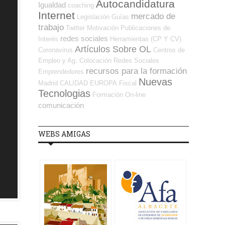
Autocandidatura
Igualdad
coaching
Internet
mercado de
Legislación
Guías
trabajo
Twitter
Motivación
Publicaciones de
redes sociales
Interés
Herramientas (CP Y CV)
Artículos Sobre OL
Coronavirus
Centros de
Empleo y Ag. Colocación
Redes Sociales
recursos para la formación
Emprendedores
Nuevas
Madrid
CALIDAD
EUROPA
Fiscal
Tecnologias
Formación On-line
comunicación
WEBS AMIGAS