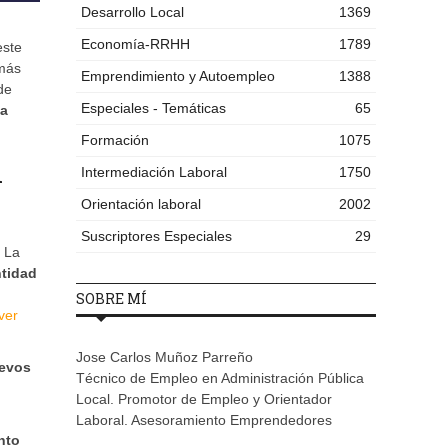
Desarrollo Local
1369
Economía-RRHH
1789
este
más
Emprendimiento y Autoempleo
1388
de
Especiales - Temáticas
65
 a
Formación
1075
n
Intermediación Laboral
1750
Orientación laboral
2002
Suscriptores Especiales
29
. La
ntidad
SOBRE MÍ
ver
Jose Carlos Muñoz Parreño
uevos
Técnico de Empleo en Administración Pública
Local. Promotor de Empleo y Orientador
Laboral. Asesoramiento Emprendedores
nto