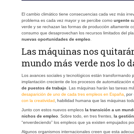
El cambio climático tiene consecuencias cada vez más irrev
problema es cada vez mayor y se percibe como
urgente c
verde y se rechazan las formas de producción altamente co
consumo que desaprovechan los recursos limitados del pla
nuevas oportunidades de empleo
.
Las máquinas nos quitarán
mundo más verde nos lo d
Los avances sociales y tecnológicos están transformando p
implantación creciente de los procesos de automatización en
de puestos de trabajo
. Las máquinas harán las tareas más
desaparición de uno de cada tres empleos en España
, por
con la creatividad
, habilidad humana que las máquinas tod
Junto con estos nuevos empleos
la transición a un mun
nichos de empleo
. Sobre todo, en tres frentes,
la gestió
“enverdeciendo” los empleos que ya existen empujados por 
Algunos organismos internacionales creen que esta adecuac