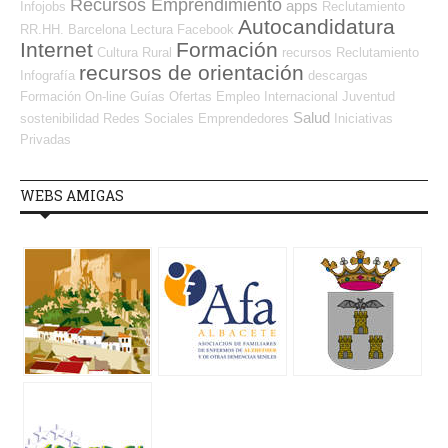
Recursos Emprendimiento
apps
Infojobs
Reclutamiento
Autocandidatura
RR.HH.
Barcelona
Lectura
Facebook
Internet
Formación
Cultura
Rural
recursos
Reclutamiento
recursos de orientación
Infografía
descargas
Formación On-line
Guías
Ofertas Empleo Internacional
Juventud
Salud
sostenibilidad
Redes Sociales Emprendedores
Iniciativas
Privadas
WEBS AMIGAS