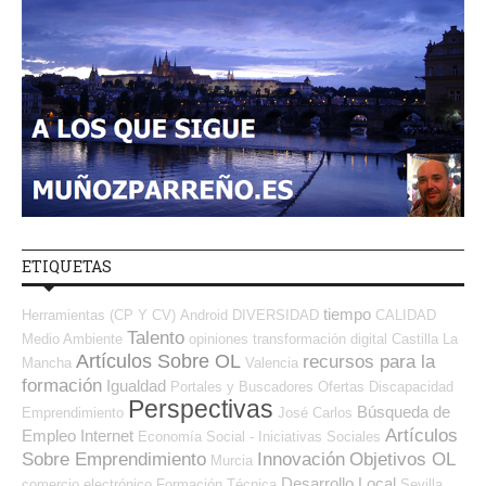
ETIQUETAS
tiempo
Herramientas (CP Y CV)
Android
DIVERSIDAD
CALIDAD
Talento
Medio Ambiente
opiniones
transformación digital
Castilla La
Artículos Sobre OL
recursos para la
Mancha
Valencia
formación
Igualdad
Portales y Buscadores Ofertas
Discapacidad
Perspectivas
Búsqueda de
Emprendimiento
José Carlos
Artículos
Empleo Internet
Economía Social - Iniciativas Sociales
Sobre Emprendimiento
Innovación
Objetivos OL
Murcia
Desarrollo Local
comercio electrónico
Formación Técnica
Sevilla