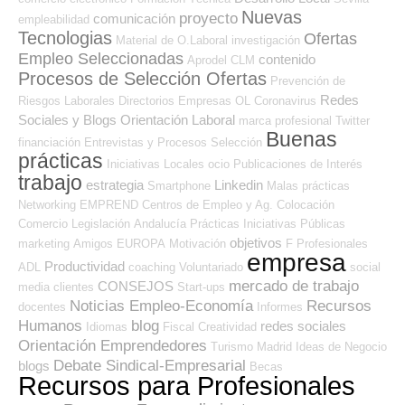
Nuevas
proyecto
comunicación
empleabilidad
Tecnologias
Ofertas
Material de O.Laboral
investigación
Empleo Seleccionadas
contenido
Aprodel CLM
Procesos de Selección Ofertas
Prevención de
Redes
Riesgos Laborales
Directorios Empresas OL
Coronavirus
Sociales y Blogs Orientación Laboral
marca profesional
Twitter
Buenas
financiación
Entrevistas y Procesos Selección
prácticas
Iniciativas Locales
ocio
Publicaciones de Interés
trabajo
estrategia
Linkedin
Smartphone
Malas prácticas
Networking
EMPREND
Centros de Empleo y Ag. Colocación
Comercio
Legislación
Andalucía
Prácticas
Iniciativas Públicas
objetivos
marketing
Amigos
EUROPA
Motivación
F Profesionales
empresa
Productividad
ADL
coaching
Voluntariado
social
mercado de trabajo
CONSEJOS
media
clientes
Start-ups
Noticias Empleo-Economía
Recursos
docentes
Informes
Humanos
blog
redes sociales
Idiomas
Fiscal
Creatividad
Orientación Emprendedores
Turismo
Madrid
Ideas de Negocio
Debate Sindical-Empresarial
blogs
Becas
Recursos para Profesionales