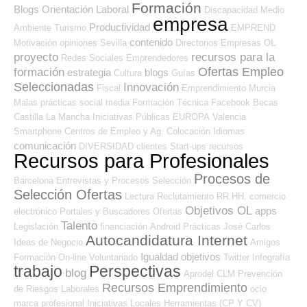
Formación
Blogs Orientación Laboral
Discapacidad
Medio
empresa
Productividad
Ambiente
Turismo
EMPREND
contenido
Motivación
opiniones
Sevilla
Directorios Empresas OL
proyecto
recursos para la
Redes Sociales Emprendedores
Ofertas Empleo
formación
estrategia
blogs
Cultura
Guías
Seleccionadas
Innovación
Fiscal
Emprendimiento
Murcia
Malas prácticas
social media
Formación Técnica
Facebook
Becas
Castilla La Mancha
Iniciativas Públicas
EUROPA
Valencia
Smartphone
Centros de Empleo y Ag. Colocación
Idiomas
comunicación
DIVERSIDAD
clientes
Start-ups
recursos
Recursos para Profesionales
Procesos de
Barcelona
Entrevistas y Procesos Selección
Selección Ofertas
Lectura
Reclutamiento RR.HH.
comercio
Objetivos OL
apps
electrónico
Portales y Buscadores Ofertas
Talento
Legislación
financiación
Android
Prácticas
José Carlos
Autocandidatura Internet
Ideas de Negocio
Amigos
Igualdad
objetivos
Formación On-line
Voluntariado
Twitter
Infografía
trabajo
Perspectivas
blog
Aprodel CLM
Prevención
Recursos Emprendimiento
de Riesgos Laborales
ocio
marca profesional
Iniciativas Locales
Herramientas (CP Y CV)