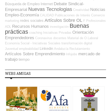
Debate Sindical-
Búsqueda de Empleo Internet
Nuevas Tecnologias
Empresarial
Noticias
Creatividad
Empleo-Economía
CALIDAD
Publicaciones de Interés
Comercio
Artículos Sobre OL
redes sociales
marketing
F Profesionales
Buenas
Recursos Humanos
ADL
investigación
prácticas
Orientación
coaching
Iniciativas Privadas
Emprendedores
Coronavirus
docentes
Material de O.Laboral
Economía Social - Iniciativas Sociales
transformación digital
Linkedin
Juventud
empleabilidad
Andalucía
Reclutamiento
Artículos Sobre Emprendimiento
mercado de
Infojobs
trabajo
tiempo
WEBS AMIGAS