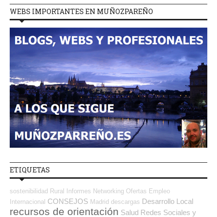
WEBS IMPORTANTES EN MUÑOZPAREÑO
ETIQUETAS
sostenibilidad
Rural
Informes
Networking
Ofertas Empleo
CONSEJOS
Desarrollo Local
Internacional
Madrid
descargas
recursos de orientación
Salud
Redes Sociales y