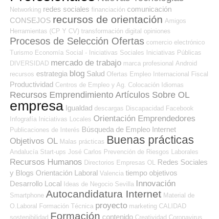
redes sociales
comunicación
Networking
financiación
recursos de orientación
CONSEJOS
Amigos
Herramientas (CP Y CV)
transformación digital
opiniones
Procesos de Selección Ofertas
comercio electrónico
Turismo
Economía Social - Iniciativas Sociales
Iniciativas Públicas
mercado de trabajo
DIVERSIDAD
marca profesional
Android
blog
estrategia
Salud
recursos
Ofertas Empleo Internacional
Fiscal
Productividad
Centros de Empleo y Ag. Colocación
Idiomas
Recursos Emprendimiento
Artículos Sobre OL
empresa
Igualdad
descargas
Discapacidad
Facebook
Orientación Emprendedores
Infografía
Iniciativas Locales
Búsqueda de Empleo Internet
Publicaciones de Interés
Buenas prácticas
Objetivos OL
Malas prácticas
Andalucía
Start-ups
José Carlos
Prevención de Riesgos Laborales
Recursos Humanos
Redes Sociales
Directorios Empresas OL
y Blogs Orientación Laboral
tiempo
objetivos
Valencia
Innovación
Desarrollo Local
Ideas de Negocio
Sevilla
Autocandidatura Internet
Smartphone
Material de
proyecto
O.Laboral
Formación Técnica
marketing
CALIDAD
Formación
contenido
sostenibilidad
Creatividad
Coronavirus