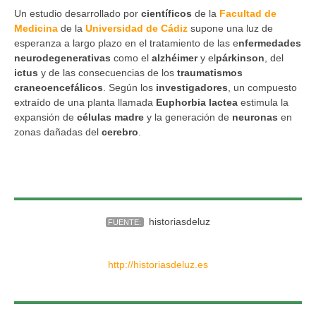
Un estudio desarrollado por
científicos
de la
Facultad de
Medicina
de la
Universidad de Cádiz
supone una luz de
esperanza a largo plazo en el tratamiento de las e
nfermedades
neurodegenerativas
como el
alzhéimer
y el
párkinson
, del
ictus
y de las consecuencias de los
traumatismos
craneoencefálicos
. Según los
investigadores
, un compuesto
extraído de una planta llamada
Euphorbia lactea
estimula la
expansión de
células madre
y la generación de
neuronas
en
zonas dañadas del
cerebro
.
historiasdeluz
FUENTE:
http://historiasdeluz.es