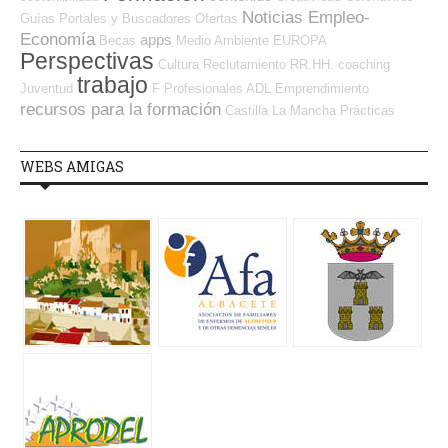
Noticias Empleo-
Guías
Portales y Buscadores Ofertas
Economía
apps
Becas
Medio Ambiente
EUROPA
Perspectivas
Cultura
Reclutamiento RR.HH.
coaching
trabajo
Juventud
F Profesionales ADL
Emprendimiento
recursos para la formación
Castilla La Mancha
Prácticas
WEBS AMIGAS