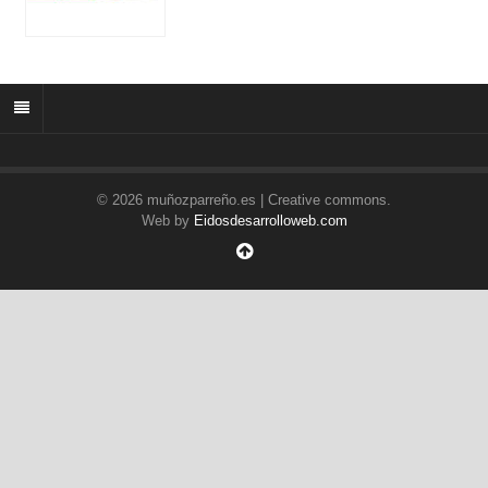
© 2026 muñozparreño.es | Creative commons.
Web by
Eidosdesarrolloweb.com