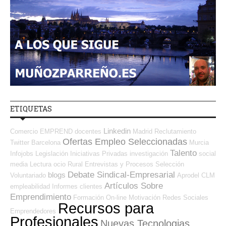
ETIQUETAS
Linkedin
Comercio
EMPREND
docentes
Madrid
Reclutamiento
Ofertas Empleo Seleccionadas
Twitter
Barcelona
Murcia
Talento
Infojobs
Legislación
Iniciativas Privadas
investigación
social
media
Lectura
ocio
Rural
Entrevistas y Procesos Selección
Debate Sindical-Empresarial
blogs
Voluntariado
Aprodel CLM
Artículos Sobre
empleabilidad
Informes
clientes
Emprendimiento
Formación On-line
Motivación
Redes Sociales
Recursos para
Emprendedores
Profesionales
Nuevas Tecnologias