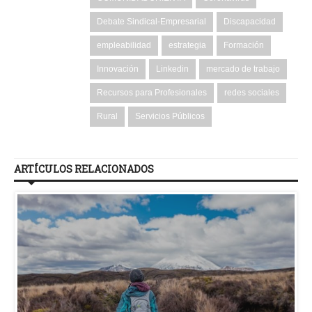
Debate Sindical-Empresarial
Discapacidad
empleabilidad
estrategia
Formación
Innovación
Linkedin
mercado de trabajo
Recursos para Profesionales
redes sociales
Rural
Servicios Públicos
ARTÍCULOS RELACIONADOS