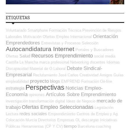
ETIQUETAS
Voluntariado
Smartphone
Formación Técnica
Prevención de Riesgos
Orientación
Laborales
Motivación
Ofertas Empleo Internacional
Emprendedores
Entrevistas y Procesos Selección
Autocandidatura Internet
Portales y Buscadores
Recursos Emprendimiento
Salud
Ofertas
social media
Castilla La Mancha
marca profesional
Networking
docentes
Idiomas
Debate Sindical-
Discapacidad
Material de O.Laboral
Empresarial
Reclutamiento
José Carlos
Creatividad
Amigos
Guías
proyecto
blogs
empleabilidad
EMPREND
Formación On-line
Perspectivas
Noticias Empleo-
estrategia
Economía
Artículos Sobre Emprendimiento
opiniones
mercado de
investigación
transformación digital
Ideas de Negocio
Ofertas Empleo Seleccionadas
trabajo
Legislación
redes sociales
Lectura
Emprendimiento
Centros de Empleo y Ag.
Colocación
Murcia
Directorios Empresas OL
descargas
Iniciativas
tiempo
Públicas
Herramientas (CP Y CV)
Barcelona
coaching