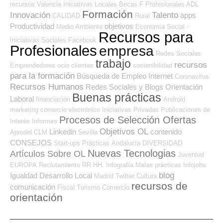
recursos
Valencia
Iniciativas Locales
Becas
F Profesionales ADL
Formación
Innovación
Talento
apps
CALIDAD
Rural
Productividad
objetivos
Medio Ambiente
Economía Social -
Recursos para
Iniciativas Sociales
Facebook
Profesionales
empresa
Redes Sociales
trabajo
recursos
Emprendedores
ocio
clientes
sostenibilidad
para la formación
Búsqueda de Empleo Internet
Coronavirus
Recursos Humanos
Redes Sociales y Blogs Orientación
Buenas prácticas
Laboral
financiación
Android
marketing
comercio electrónico
Iniciativas Privadas
Publicaciones de
Procesos de Selección Ofertas
Interés
Informes
Objetivos OL
Linkedin
contenido
Aprodel CLM
Sevilla
CONSEJOS
Start-ups
Prácticas
Andalucía
DIVERSIDAD
Nuevas Tecnologias
Artículos Sobre OL
Juventud
EUROPA
Reclutamiento RR.HH.
Infografía
Malas prácticas
Infojobs
blog
Igualdad
Desarrollo Local
Madrid
Twitter
Cultura
recursos de
comunicación
Fiscal
Turismo
Comercio
orientación