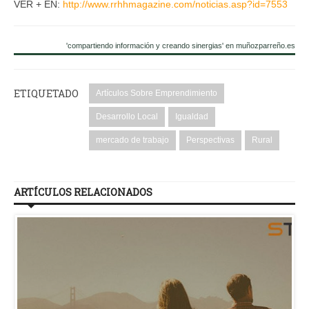
VER + EN:
http://www.rrhhmagazine.com/noticias.asp?id=7553
'compartiendo información y creando sinergias' en muñozparreño.es
ETIQUETADO
Artículos Sobre Emprendimiento
Desarrollo Local
Igualdad
mercado de trabajo
Perspectivas
Rural
ARTÍCULOS RELACIONADOS