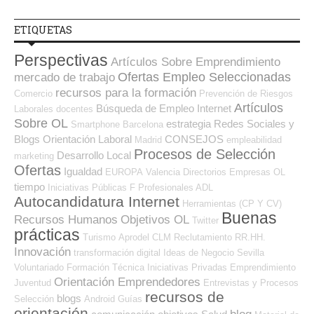
ETIQUETAS
Perspectivas
Artículos Sobre Emprendimiento
Ofertas Empleo Seleccionadas
mercado de trabajo
recursos para la formación
Comercio
Prevención de Riesgos
Artículos
Búsqueda de Empleo Internet
Laborales
docentes
Sobre OL
estrategia
Redes Sociales y
Smartphone
Barcelona
Blogs Orientación Laboral
CONSEJOS
Madrid
empleabilidad
Procesos de Selección
Desarrollo Local
marketing
Ofertas
Igualdad
EUROPA
Valencia
Directorios Empresas OL
tiempo
Iniciativas Públicas
F Profesionales ADL
Autocandidatura Internet
Herramientas (CP Y CV)
Buenas
Recursos Humanos
Objetivos OL
Twitter
prácticas
Turismo
Aprodel CLM
Reclutamiento RR.HH.
Innovación
transformación digital
Ideas de Negocio
Sevilla
Voluntariado
Formación Técnica
Iniciativas Privadas
Emprendimiento
Orientación Emprendedores
Juventud
Entrevistas y Procesos
recursos de
blogs
Selección
Android
Guías
orientación