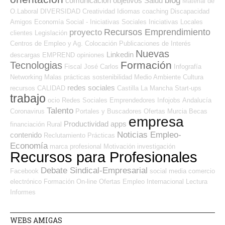
blog
comunicación
objetivos
Salud
Material de
O.Laboral
DIVERSIDAD
Creatividad
Idiomas
coaching
Discapacidad
Amigos
Economía Social - Iniciativas Sociales
Iniciativas Locales
Recursos Emprendimiento
proyecto
clientes
Legislación
Centros de Empleo y Ag. Colocación
Publicaciones de Interés
Nuevas
Linkedin
descargas
EMPREND
opiniones
Formación
Tecnologias
Fiscal
José Carlos
Infografía
Networking
Malas prácticas
sostenibilidad
Medio Ambiente
Cultura
redes sociales
recursos
CALIDAD
Castilla La Mancha
Start-ups
trabajo
ocio
Redes Sociales Emprendedores
Infojobs
Andalucía
Talento
Coronavirus
Portales y Buscadores Ofertas
Murcia
Becas
empresa
Productividad
apps
financiación
Rural
Noticias Empleo-
contenido
Reclutamiento
Prácticas
Economía
marca profesional
Motivación
investigación
Recursos para Profesionales
Debate Sindical-Empresarial
Facebook
social media
comercio
electrónico
Formación On-line
Ofertas Empleo Internacional
Lectura
Informes
WEBS AMIGAS