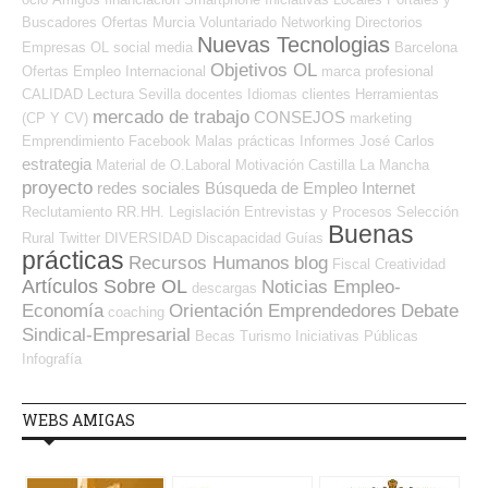
Buscadores Ofertas
Murcia
Voluntariado
Networking
Directorios
Nuevas Tecnologias
Empresas OL
social media
Barcelona
Objetivos OL
Ofertas Empleo Internacional
marca profesional
CALIDAD
Lectura
Sevilla
docentes
Idiomas
clientes
Herramientas
mercado de trabajo
CONSEJOS
(CP Y CV)
marketing
Emprendimiento
Facebook
Malas prácticas
Informes
José Carlos
estrategia
Material de O.Laboral
Motivación
Castilla La Mancha
proyecto
redes sociales
Búsqueda de Empleo Internet
Reclutamiento RR.HH.
Legislación
Entrevistas y Procesos Selección
Buenas
Rural
Twitter
DIVERSIDAD
Discapacidad
Guías
prácticas
Recursos Humanos
blog
Fiscal
Creatividad
Artículos Sobre OL
Noticias Empleo-
descargas
Economía
Orientación Emprendedores
Debate
coaching
Sindical-Empresarial
Becas
Turismo
Iniciativas Públicas
Infografía
WEBS AMIGAS