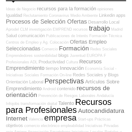
recursos para la formación
Ideas de Negocio
opiniones
Igualdad
Linkedin
apps
Reclutamiento
Coronavirus
Medio Ambiente
Procesos de Selección Ofertas
Desarrollo Local
trabajo
Aprodel CLM
investigación
EMPREND
recursos
Madrid
Salud
comunicación
Publicaciones de Interés
Formación Técnica
Ofertas Empleo
Centros de Empleo y Ag. Colocación
Formación
Seleccionadas
Comercio
Redes Sociales
blogs
Emprendedores
sostenibilidad
Juventud
EUROPA
F
Recursos
Productividad
Profesionales ADL
Cultura
Emprendimiento
Innovación
tiempo
Economía Social -
Redes Sociales y Blogs
Iniciativas Sociales
Formación On-line
Perspectivas
Artículos Sobre
Orientación Laboral
recursos de
Emprendimiento
contenido
Android
orientación
Prevención de Riesgos Laborales
Andalucía
Recursos
Talento
Infojobs
transformación digital
para Profesionales
Autocandidatura
empresa
Internet
Valencia
Start-ups
Prácticas
objetivos
comercio electrónico
empleabilidad
Iniciativas Privadas
ocio
Amigos
financiación
Smartphone
Iniciativas Locales
Portales y