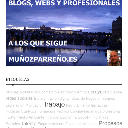
ETIQUETAS
proyecto
Idiomas
Voluntariado
comercio electrónico
Amigos
Cultura
redes sociales
transformación digital
Ideas de Negocio
Informes
trabajo
Legislación
Motivación
Reclutamiento
Iniciativas
Públicas
Start-ups
Formación Técnica
Coronavirus
marca profesional
Twitter
Medio Ambiente
Infojobs
Economía Social - Iniciativas
Procesos
Talento
Sociales
Emprendimiento
Juventud
opiniones