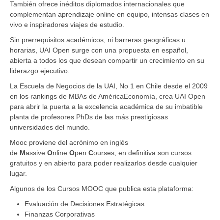
También ofrece inéditos diplomados internacionales que
complementan aprendizaje online en equipo, intensas clases en
vivo e inspiradores viajes de estudio.
Sin prerrequisitos académicos, ni barreras geográficas u
horarias, UAI Open surge con una propuesta en español,
abierta a todos los que desean compartir un crecimiento en su
liderazgo ejecutivo.
La Escuela de Negocios de la UAI, No 1 en Chile desde el 2009
en los rankings de MBAs de AméricaEconomía, crea UAI Open
para abrir la puerta a la excelencia académica de su imbatible
planta de profesores PhDs de las más prestigiosas
universidades del mundo.
Mooc proviene del acrónimo en inglés
de
M
assive
O
nline
O
pen
C
ourses, en definitiva son cursos
gratuitos y en abierto para poder realizarlos desde cualquier
lugar.
Algunos de los Cursos MOOC que publica esta plataforma:
Evaluación de Decisiones Estratégicas
Finanzas Corporativas