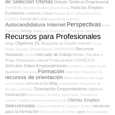
de Selección Ofertas
Debate Sindical-Empresarial
Noticias Empleo-
EMPREND
docentes
Madrid
Lectura
Becas
Economía
contenido
Salud
Material de O.Laboral
Barcelona
Desarrollo Local
EUROPA
Networking
coaching
Perspectivas
Autocandidatura Internet
Rural
tiempo
Facebook
Andalucía
Entrevistas y Procesos Selección
Recursos para Profesionales
Objetivos OL
blogs
Búsqueda de Empleo Internet
Fiscal
Recursos
Redes Sociales Emprendedores
DIVERSIDAD
Humanos
mercado de trabajo
Redes Sociales y
Sevilla
Blogs Orientación Laboral
Productividad
CONSEJOS
Artículos Sobre Emprendimiento
Iniciativas Locales
Guías
Formación
Igualdad
Creatividad
Directorios Empresas OL
recursos de orientación
Malas prácticas
descargas
blog
comunicación
social media
empleabilidad
Prevención de
Orientación Emprendedores
objetivos
Riesgos Laborales
Innovación
financiación
CALIDAD
José Carlos
Smartphone
Ofertas Empleo
clientes
Castilla La Mancha
Aprodel CLM
Seleccionadas
recursos
Valencia
marketing
Comercio
Android
para la formación
apps
Publicaciones de Interés
Reclutamiento