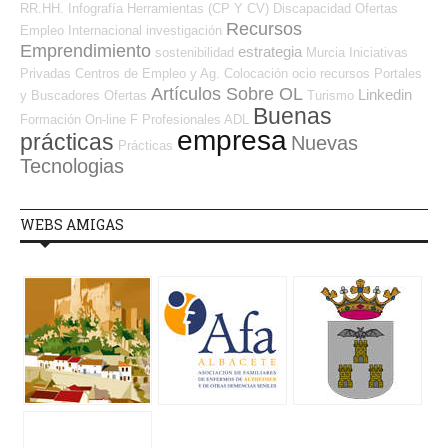
RR.HH.
Infografía
Herramientas (CP Y CV)
Discapacidad
Ofertas
Recursos
Empleo Internacional
investigación
Emprendimiento
estrategia
sostenibilidad
Murcia
Iniciativas
Privadas
Centros de Empleo y Ag. Colocación
ocio
recursos
Portales
Artículos Sobre OL
Linkedin
y Buscadores Ofertas
Turismo
Buenas
Formación On-line
F Profesionales ADL
empresa
prácticas
Nuevas
Prácticas
Tecnologias
WEBS AMIGAS