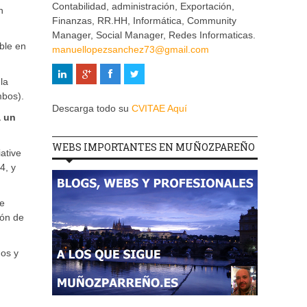
Contabilidad, administración, Exportación,
n
Finanzas, RR.HH, Informática, Community
Manager, Social Manager, Redes Informaticas.
ble en
manuellopezsanchez73@gmail.com
la
mbos).
Descarga todo su
CVITAE Aquí
a un
WEBS IMPORTANTES EN MUÑOZPAREÑO
ative
4, y
de
ión de
dos y