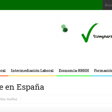
oral
Intermediación Laboral
Economía-RRHH
Formació
ge en España
arlos muñoz