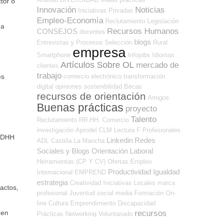
tor o
Innovación
Noticias
Iniciativas Privadas
Empleo-Economía
Reclutamiento
Legislación
na
Recursos Humanos
CONSEJOS
docentes
blogs
Entrevistas y Procesos Selección
Rural
empresa
Smartphone
Infojobs
Idiomas
Artículos Sobre OL
mercado de
clientes
trabajo
comercio electrónico
transformación
es
digital
opiniones
sostenibilidad
Becas
recursos de orientación
Amigos
Buenas prácticas
proyecto
Talento
Reclutamiento RR.HH.
Comercio
investigación
Aprodel CLM
Lectura
F Profesionales
 DDHH
Linkedin
Redes
ADL
Castilla La Mancha
Sociales y Blogs Orientación Laboral
Herramientas (CP Y CV)
Ofertas Empleo
Productividad
Igualdad
Internacional
EMPREND
estrategia
Creatividad
Iniciativas Locales
marca
actos,
profesional
Juventud
social media
Formación On-
line
Cultura
Emprendimiento
Discapacidad
recursos
 en
Prácticas
Networking
Voluntariado