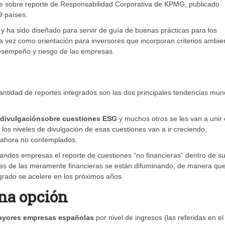
orme sobre reporte de Responsabilidad Corporativa de KPMG, publicado
9 países.
 y ha sido diseñado para servir de guía de buenas prácticas para los
la vez como orientación para inversores que incorporan criterios ambie
esempeño y riesgo de las empresas.
cantidad de reportes integrados son las dos principales tendencias mun
 divulgación
sobre cuestiones ESG
y muchos otros se les van a unir
los niveles de divulgación de esas cuestiones van a ir creciendo,
 ahora no contemplados.
andes empresas el reporte de cuestiones “no financieras” dentro de s
ones de las meramente financieras se están difuminando, de manera qu
grado se acelere en los próximos años.
una opción
mayores empresas españolas
por nivel de ingresos (las referidas en el