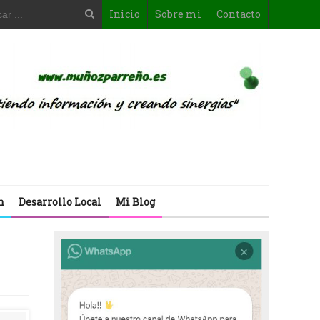
Inicio
Sobre mi
Contacto
n
Desarrollo Local
Mi Blog