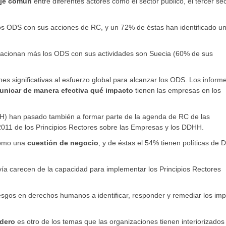
aje común
entre diferentes actores como el sector público, el tercer sec
s ODS con sus acciones de RC, y un 72% de éstas han identificado u
acionan más los ODS con sus actividades son Suecia (60% de sus
es significativas al esfuerzo global para alcanzar los ODS. Los inform
omunicar de manera efectiva qué impacto
tienen las empresas en los
) han pasado también a formar parte de la agenda de RC de las
2011 de los Principios Rectores sobre las Empresas y los DDHH.
como una
cuestión de negocio
, y de éstas el 54% tienen políticas de
.
ía carecen de la capacidad para implementar los Principios Rectores
sgos en derechos humanos a identificar, responder y remediar los imp
adero
es otro de los temas que las organizaciones tienen interiorizados