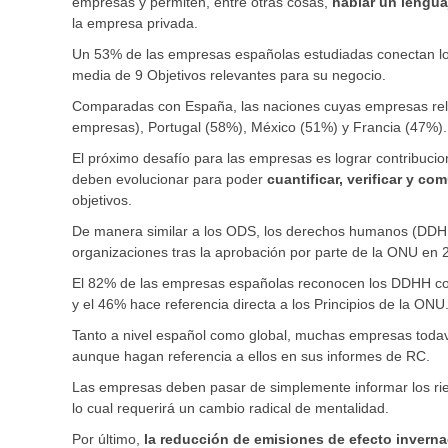
empresas y permiten, entre otras cosas,
hablar un
lengu
la empresa privada.
Un 53% de las empresas españolas estudiadas conectan lo
media de 9 Objetivos relevantes para su negocio.
Comparadas con España, las naciones cuyas empresas rel
empresas), Portugal (58%), México (51%) y Francia (47%).
El próximo desafío para las empresas es lograr contribucion
deben evolucionar para poder
cuantificar, verificar y c
objetivos.
De manera similar a los ODS, los derechos humanos (DDHH
organizaciones tras la aprobación por parte de la ONU en 
El 82% de las empresas españolas reconocen los DDHH 
y el 46% hace referencia directa a los Principios de la ONU
Tanto a nivel español como global, muchas empresas todav
aunque hagan referencia a ellos en sus informes de RC.
Las empresas deben pasar de simplemente informar los rie
lo cual requerirá un cambio radical de mentalidad.
Por último,
la reducción de emisiones de efecto invern