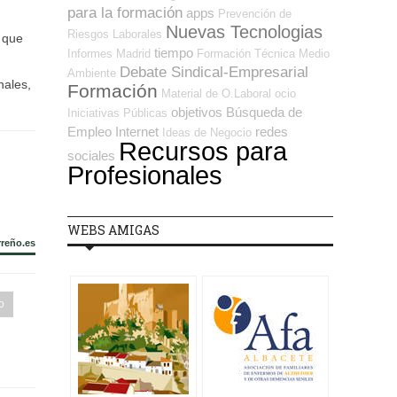
para la formación
apps
Prevención de
Nuevas Tecnologias
Riesgos Laborales
l que
tiempo
Informes
Madrid
Formación Técnica
Medio
Debate Sindical-Empresarial
Ambiente
nales,
Formación
Material de O.Laboral
ocio
objetivos
Búsqueda de
Iniciativas Públicas
Empleo Internet
redes
Ideas de Negocio
Recursos para
sociales
Profesionales
WEBS AMIGAS
rreño.es
o