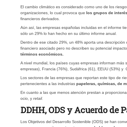
El cambio climático es considerado como uno de los riesgo
organizaciones, lo cual provoca que
los grupos de interé
financieros derivados.
Aún así, las empresas españolas incluidas en el informe t
sólo un 29% lo han hecho en su último informe anual.
Dentro de ese citado 29%, un 48% aporta una descripción d
financiero asociado pero no describen su potencial impact
términos económicos.
A nivel mundial, los países cuyas empresas informan más s
empresas), Francia (76%), Sudáfrica (61), EEUU (53%) y
Los sectores de las empresas que reportan este tipo de ri
pertenecientes a las industrias
papeleras, químicas, de mi
En cuanto a las que menos atención prestan a proporcionar 
ocio, y
retail
.
DDHH, ODS y Acuerdo de Pa
Los Objetivos del Desarrollo Sostenible (ODS) se han con