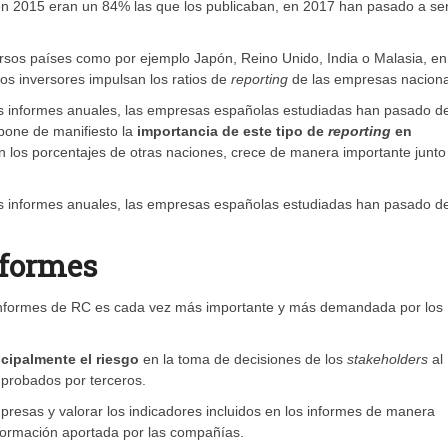
 2015 eran un 84% las que los publicaban, en 2017 han pasado a se
os países como por ejemplo Japón, Reino Unido, India o Malasia, en
los inversores impulsan los ratios de
reporting
de las empresas naciona
sus informes anuales, las empresas españolas estudiadas han pasado d
pone de manifiesto la
importancia de este tipo de
reporting
en
n los porcentajes de otras naciones, crece de manera importante junto
sus informes anuales, las empresas españolas estudiadas han pasado d
nformes
os informes de RC es cada vez más importante y más demandada por los
ncipalmente el riesgo
en la toma de decisiones de los
stakeholders
al
probados por terceros.
esas y valorar los indicadores incluidos en los informes de manera
información aportada por las compañías.