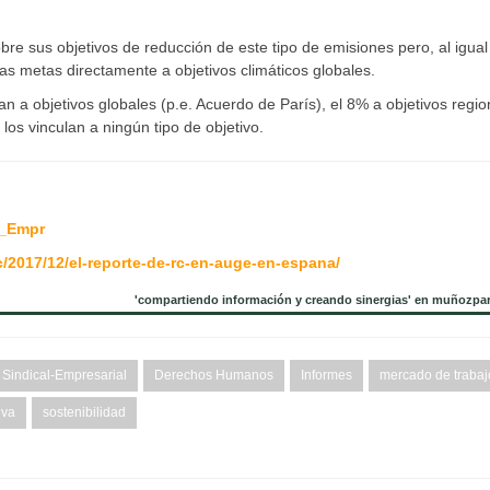
re sus objetivos de reducción de este tipo de emisiones pero, al igua
s metas directamente a objetivos climáticos globales.
 a objetivos globales (p.e. Acuerdo de París), el 8% a objetivos regio
os vinculan a ningún tipo de objetivo.
_Empr
/2017/12/el-reporte-de-rc-en-auge-en-espana/
'compartiendo información y creando sinergias' en muñozpa
Sindical-Empresarial
Derechos Humanos
Informes
mercado de trabaj
iva
sostenibilidad