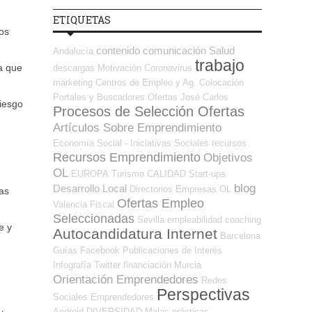
ETIQUETAS
os
contenido
comunicación
Salud
Andalucía
trabajo
a que
descargas
Motivación
Coronavirus
marketing
Centros de Empleo y Ag. Colocación
Portales y Buscadores Ofertas
José Carlos
riesgo
Procesos de Selección Ofertas
Artículos Sobre Emprendimiento
Economía Social - Iniciativas Sociales
recursos
Recursos Emprendimiento
Objetivos
OL
EUROPA
Turismo
CALIDAD
Start-ups
blog
Desarrollo Local
Directorios Empresas OL
as
Ofertas Empleo
Valencia
Fiscal
Seleccionadas
Sevilla
empleabilidad
coaching
e y
Autocandidatura Internet
Barcelona
Guías
Facebook
Publicaciones de Interés
Infografía
Twitter
financiación
Murcia
Orientación Emprendedores
Redes
Perspectivas
Sociales Emprendedores
Android
DIVERSIDAD
Malas prácticas