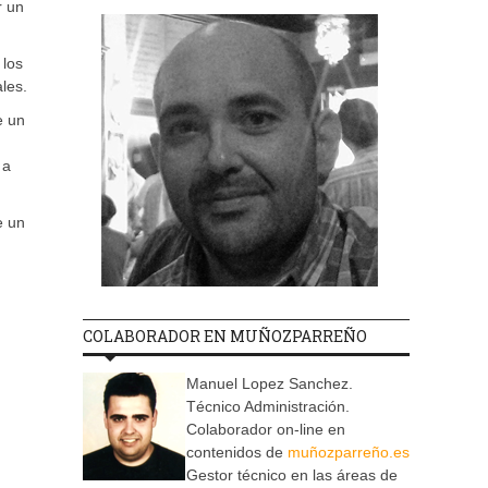
r un
 los
les.
e un
 a
e un
COLABORADOR EN MUÑOZPARREÑO
Manuel Lopez Sanchez.
Técnico Administración.
Colaborador on-line en
contenidos de
muñozparreño.es
Gestor técnico en las áreas de