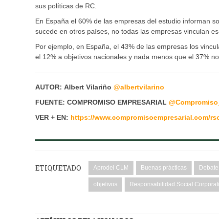
sus políticas de RC.
En España el 60% de las empresas del estudio informan sob
sucede en otros países, no todas las empresas vinculan esa
Por ejemplo, en España, el 43% de las empresas los vinculan
el 12% a objetivos nacionales y nada menos que el 37% no l
AUTOR:
Albert Vilariño
@albertvilarino
FUENTE: COMPROMISO EMPRESARIAL
@
Compromiso
VER + EN:
https://www.compromisoempresarial.com/rsc
ETIQUETADO
Aprodel CLM
Buenas prácticas
Debate 
objetivos
Responsabilidad Social Corporat