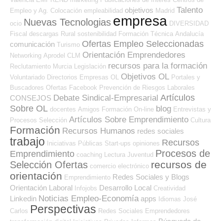
Talento
objetivos
Empleo y Ag. Colocación
empleabilidad
Madrid
empresa
Nuevas Tecnologias
ocio
DIVERSIDAD
Fiscal
descargas
Rural
sostenibilidad
Formación Técnica
Andalucía
Ofertas Empleo Seleccionadas
comunicación
Turismo
Orientación Emprendedores
Networking
Aprodel CLM
recursos para la formación
Reclutamiento
Murcia
Legislación
Objetivos OL
Voluntariado
Directorios Empresas OL
Portales y
Buscadores Ofertas
Facebook
Prevención de Riesgos Laborales
Artículos
Debate Sindical-Empresarial
CONSEJOS
Sobre OL
blog
docentes
Amigos
Formación On-line
Entrevistas y
Artículos Sobre Emprendimiento
Procesos Selección
Cultura
Formación
Recursos Humanos
redes sociales
trabajo
Recursos
Iniciativas Públicas
Start-ups
opiniones
Procesos de
Emprendimiento
coaching
Lectura
Juventud
recursos de
Selección Ofertas
comercio electrónico
orientación
Redes Sociales y Blogs
Emprendimiento
Orientación Laboral
Desarrollo Local
Infojobs
Creatividad
Noticias Empleo-Economía
Linkedin
apps
Idiomas
José
Perspectivas
Carlos
Redes Sociales Emprendedores