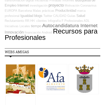
Búsqueda de
transformación digital
Iniciativas Privadas
Informes
proyecto
Empleo Internet
investigación
Motivación
Coronavirus
Productividad
EUROPA
Barcelona
Malas prácticas
marca
Igualdad
blogs
Salud
profesional
Twitter
CALIDAD
Guías
Reclutamiento RR.HH.
clientes
Infografía
F Profesionales ADL
Autocandidatura Internet
tiempo
Iniciativas Locales
Recursos para
Innovación
financiación
Android
Profesionales
WEBS AMIGAS