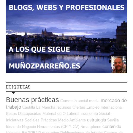
ETIQUETAS
Buenas prácticas
mercado de
Comercio
social media
trabajo
Castilla La Mancha
recursos
Ofertas Empleo Internacional
Becas
Discapacidad
Material de O.Laboral
Economía Social -
estrategia
Iniciativas Sociales
Prácticas
Medio Ambiente
Sevilla
contenido
Ideas de Negocio
Herramientas (CP Y CV)
Smartphone
Valencia
EMPREND
marketing
Publicaciones de Interés
Centros de