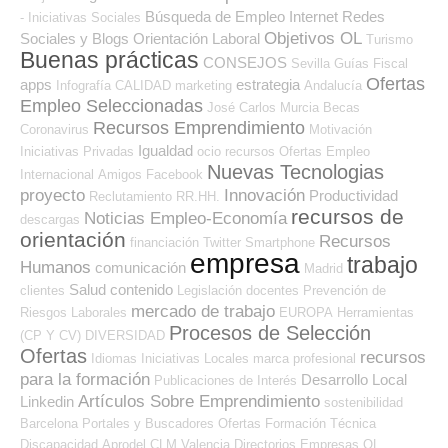
Búsqueda de Empleo Internet
Redes
- Iniciativas Sociales
Objetivos OL
Sociales y Blogs Orientación Laboral
Turismo
Buenas prácticas
CONSEJOS
Sevilla
Guías
Fiscal
Ofertas
apps
estrategia
Infografía
CALIDAD
marketing
Andalucía
Empleo Seleccionadas
José Carlos
Murcia
Becas
Recursos Emprendimiento
Coronavirus
Motivación
Igualdad
Iniciativas Privadas
ocio
recursos
Ofertas Empleo
Nuevas Tecnologias
Internacional
Amigos
Facebook
proyecto
Innovación
Productividad
Reclutamiento RR.HH.
recursos de
Noticias Empleo-Economía
descargas
orientación
Recursos
financiación
Twitter
Smartphone
empresa
trabajo
Humanos
comunicación
Madrid
Salud
contenido
clientes
Legislación
docentes
Prevención de
mercado de trabajo
Riesgos Laborales
EUROPA
Herramientas
Procesos de Selección
(CP Y CV)
DIVERSIDAD
Ofertas
recursos
Idiomas
Iniciativas Locales
marca profesional
para la formación
Desarrollo Local
Publicaciones de Interés
Artículos Sobre Emprendimiento
Linkedin
sostenibilidad
Barcelona
Portales y Buscadores Ofertas
Formación Técnica
Discapacidad
Aprodel CLM
Valencia
Directorios Empresas OL