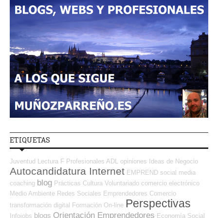
ETIQUETAS
Juventud
Lectura
F Profesionales ADL
opiniones
Ideas de Negocio
Autocandidatura Internet
EMPREND
social media
blog
coaching
Prácticas
Cultura
Voluntariado
comercio electrónico
Medio Ambiente
Redes Sociales Emprendedores
Comercio
Perspectivas
transformación digital
Formación On-line
Orientación Emprendedores
blogs
Infojobs
Economía Social