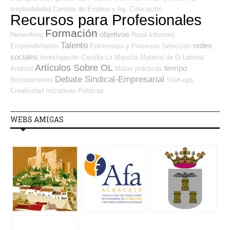
empleabilidad
Centros de Empleo y Ag. Colocación
Recursos para Profesionales
Formación
objetivos
Networking
Rural
Informes
Talento
redes
Emprendimiento
Entrevistas y Procesos Selección
sociales
investigación
Castilla La Mancha
Material de O.Laboral
Artículos Sobre OL
tiempo
Android
Malas prácticas
Debate Sindical-Empresarial
Reclutamiento
Start-ups
Creatividad
Iniciativas Públicas
WEBS AMIGAS