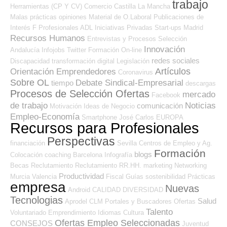
trabajo
Herramientas (CP Y CV)
Comercio
Castilla La Mancha
Malas prácticas
opiniones
Material de O.Laboral
Publicaciones de
Interés
F Profesionales ADL
Iniciativas Privadas
Start-ups
Madrid
Recursos Humanos
Entrevistas y Procesos Selección
Innovación
Andalucía
Infojobs
Twitter
Formación On-line
redes sociales
Discapacidad
transformación digital
Legislación
Artículos
Orientación Emprendedores
Coronavirus
Sobre OL
Debate Sindical-Empresarial
tiempo
descargas
Procesos de Selección Ofertas
mercado
Facebook
de trabajo
Noticias
comunicación
Motivación
Ideas de Negocio
Empleo-Economía
Smartphone
José Carlos
EUROPA
Recursos para Profesionales
Perspectivas
financiación
Sevilla
Centros de Empleo y Ag.
Formación
blogs
Colocación
coaching
Barcelona
Infografía
Becas
Reclutamiento
Reclutamiento RR.HH.
marketing
Networking
Productividad
Murcia
Valencia
Fiscal
Guías
sostenibilidad
Prácticas
empresa
Nuevas
Android
CALIDAD
DIVERSIDAD
Tecnologias
Salud
Aprodel CLM
Portales y Buscadores Ofertas
Talento
Voluntariado
Emprendimiento
Idiomas
Cultura
Ofertas Empleo Seleccionadas
CONSEJOS
Juventud