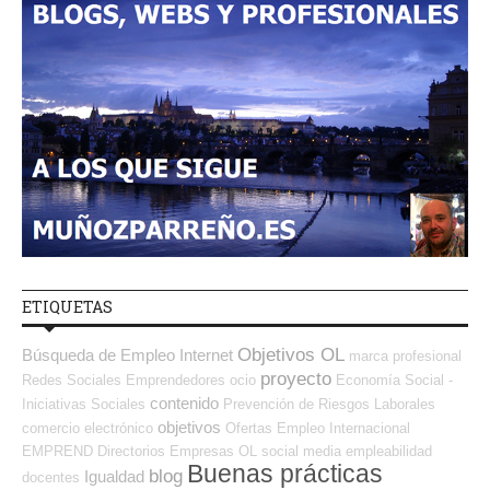
ETIQUETAS
Objetivos OL
Búsqueda de Empleo Internet
marca profesional
proyecto
Redes Sociales Emprendedores
ocio
Economía Social -
contenido
Iniciativas Sociales
Prevención de Riesgos Laborales
objetivos
comercio electrónico
Ofertas Empleo Internacional
EMPREND
Directorios Empresas OL
social media
empleabilidad
Buenas prácticas
blog
Igualdad
docentes