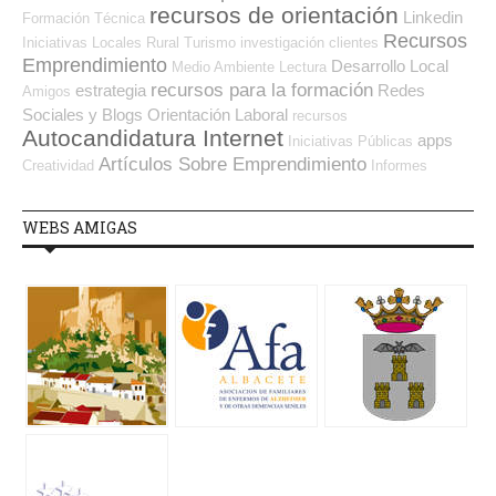
recursos de orientación
Linkedin
Formación Técnica
Recursos
Iniciativas Locales
Rural
Turismo
investigación
clientes
Emprendimiento
Desarrollo Local
Medio Ambiente
Lectura
recursos para la formación
estrategia
Redes
Amigos
Sociales y Blogs Orientación Laboral
recursos
Autocandidatura Internet
apps
Iniciativas Públicas
Artículos Sobre Emprendimiento
Creatividad
Informes
WEBS AMIGAS