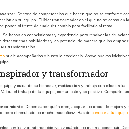
avanzar
. Se trata de competencias que hacen que no se conforme con
cción en su equipo. El líder transformador es el que no se cansa en l
e ponen al frente de cualquier cambio para facilitarlo al resto.
d. Se basan en conocimientos y experiencia para resolver las situacion
e detectar esas habilidades y las potencia, de manera que los
empode
dera transformación.
sma
suele acompañarlos y busca la excelencia. Apoya nuevas iniciativas
quipo.
 inspirador y transformador
equipo y cuida de su bienestar,
motivación
y trabaja con ellos en las
 Valora el trabajo de tu equipo, comunícate y se positivo. Comparte tus
onocimiento
. Debes saber quién eres, aceptar tus áreas de mejora y 
ejo, pero el resultado es mucho más eficaz. Has de
conocer a tu equipo
cuáles son los verdaderos objetivos y cuándo los quieres conseguir. Dis