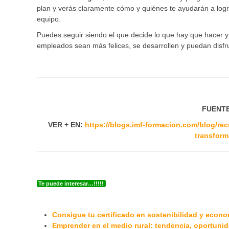
plan y verás claramente cómo y quiénes te ayudarán a lograrl
equipo.
Puedes seguir siendo el que decide lo que hay que hacer y
empleados sean más felices, se desarrollen y puedan disfru
FUENTE
VER + EN:
https://blogs.imf-formacion.com/blog/re
transform
Te puede interesar…!!!!!
Consigue tu certificado en sostenibilidad y econom
Emprender en el medio rural: tendencia, oportunid