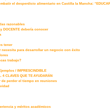
mbatir el desperdicio alimentario en Castilla la Mancha: “EDUCA
udas razonables
y DOCENTE debería conocer
a
s tener
necesita para desarrollar un negocio con éxito
dores
scas trabajo?
y Ejemplos / IMPRESCINDIBLE
. 4 CLAVES QUE TE AYUDARÁN
 de perder el tiempo en reuniones
ividad
periencia y méritos académicos