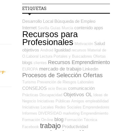
ETIQUETAS
Desarrollo Local
Búsqueda de Empleo
Internet
contenido
apps
Sevilla
Guías
Murcia
Recursos para
Profesionales
Salud
Motivación
objetivos
Igualdad
Android
recursos
Material de
O.Laboral
Lectura
Portales y Buscadores Ofertas
Recursos Emprendimiento
blogs
clientes
mercado de trabajo
Linkedin
EUROPA
-y-
Procesos de Selección Ofertas
Turismo
Prevención de Riesgos Laborales
CONSEJOS
comunicación
ocio
Becas
Objetivos OL
Prácticas
Discapacidad
Ideas de
Negocio
Iniciativas Públicas
Amigos
empleabilidad
Iniciativas Locales
Redes Sociales Emprendedores
Informes
DIVERSIDAD
marketing
Emprendimiento
blog
Formación On-line
Formación Técnica
trabajo
Productividad
Facebook