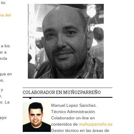
 su
ia del
 a los
ar a
ecta
rque en
os.
 y
COLABORADOR EN MUÑOZPARREÑO
o,
vo. La
Manuel Lopez Sanchez.
Técnico Administración.
ejor
Colaborador on-line en
contenidos de
muñozparreño.es
Gestor técnico en las áreas de