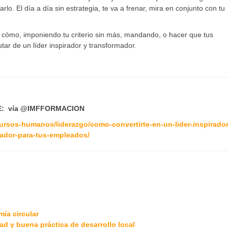
o. El día a día sin estrategia, te va a frenar, mira en conjunto con tu
 cómo, imponiendo tu criterio sin más, mandando, o hacer que tus
tar de un líder inspirador y transformador.
: vía @IMFFORMACION
cursos-humanos/liderazgo/como-convertirte-en-un-lider-inspirador
ador-para-tus-empleados/
ía circular
ad y buena práctica de desarrollo local