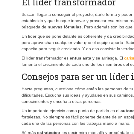
El líder transformador
Buscan llegar a conseguir el proyecto, darle forma y poder
establecido y que busque innovar y provocar esa misma rea
búsqueda de
nuevas fórmulas
. Pero además son los que s
Un líder que se pone delante es coherente y da credibilida
pero aprovechan cualquier valor que el equipo aporta. Sab
capacita para seguir creciendo. Y en eso consiste la verda
El líder transformador es
entusiasta
y se arriesga. El
cari
fomenta el crecimiento de cada uno de los miembros del e
Consejos para ser un líder
Hazte preguntas, cuestiona cómo están las personas de tu 
dificultades. Escucha sus ideas y ayúdales en sus caminos.
conocimientos y enseña a otras personas.
Un importante ejercicio como punto de partida es el
autoc
fortalezas. No siempre es fácil ponerse delante de un esp
cada una de las personas con las trabajas mano a mano.
Sé más
estratégico
, es decir mira más allá y pregúntate 