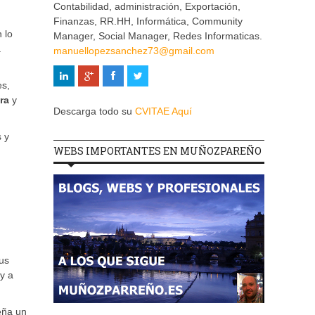
Contabilidad, administración, Exportación,
Finanzas, RR.HH, Informática, Community
 lo
Manager, Social Manager, Redes Informaticas.
a
manuellopezsanchez73@gmail.com
es,
ra
y
Descarga todo su
CVITAE Aquí
 y
WEBS IMPORTANTES EN MUÑOZPAREÑO
tus
y a
eña un