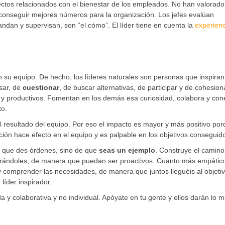
ectos relacionados con el bienestar de los empleados. No han valorado
vo conseguir mejores números para la organización. Los jefes evalúan
dan y supervisan, son “el cómo”. El líder tiene en cuenta la
experienc
 su equipo. De hecho, los líderes naturales son personas que inspiran
sar, de
cuestionar
, de buscar alternativas, de participar y de cohesion
y productivos. Fomentan en los demás esa curiosidad, colabora y con
to.
 el resultado del equipo. Por eso el impacto es mayor y más positivo po
ción hace efecto en el equipo y es palpable en los objetivos conseguid
de que des órdenes, sino de que
seas un ejemplo
. Construye el camino
erándoles, de manera que puedan ser proactivos. Cuanto más empátic
 y comprender las necesidades, de manera que juntos lleguéis al objeti
líder inspirador.
a y colaborativa y no individual. Apóyate en tu gente y ellos darán lo m