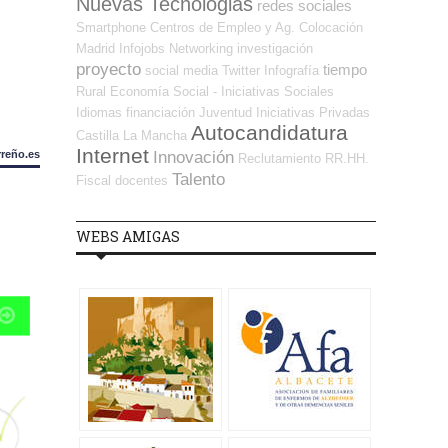
Nuevas Tecnologias
redes sociales
Smartphone
Centros de Empleo y Ag. Colocación
Madrid
Infojobs
Networking
investigación
proyecto
tiempo
social media
Twitter
Infografía
Rural
Economía Social - Iniciativas Sociales
Idiomas
financiación
Juventud
Iniciativas Privadas
Autocandidatura
Castilla La Mancha
Internet
Innovación
rreño.es
Reclutamiento RR.HH.
Talento
Fiscal
docentes
WEBS AMIGAS