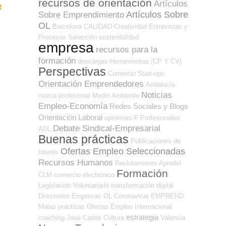
recursos de orientación
Artículos
R
Artículos Sobre
Sobre Emprendimiento
OL
Barcelona
CALIDAD
Creatividad
Entrevistas y
Procesos Selección
sostenibilidad
empresa
recursos para la
formación
descargas
Herramientas (CP Y CV)
Perspectivas
Comercio
Start-ups
Orientación Emprendedores
Andalucía
Noticias
marca profesional
Medio Ambiente
Empleo-Economía
Redes Sociales y Blogs
Orientación Laboral
opiniones
F Profesionales
Debate Sindical-Empresarial
ADL
Buenas prácticas
Publicaciones de
Ofertas Empleo Seleccionadas
Interés
Recursos Humanos
Reclutamiento
Aprodel
Formación
CLM
comercio electrónico
Legislación
Voluntariado
transformación digital
Directorios Empresas OL
Coronavirus
EMPREND
Malas prácticas
Ofertas Empleo Internacional
estrategia
coaching
José Carlos
Cultura
Valencia