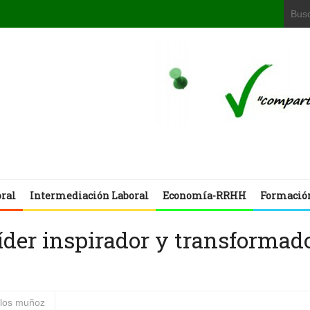
oral
Intermediación Laboral
Economía-RRHH
Formació
íder inspirador y transformad
rlos muñoz