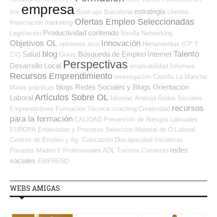
empresa
estrategia
line
Start-ups
Barcelona
clientes
Ofertas Empleo Seleccionadas
financiación
marketing
Productividad
contenido
Legislación
Sevilla
Networking
Objetivos OL
Innovación
opiniones
ocio
Herramientas (CP Y
blog
Talento
Salud
Búsqueda de Empleo Internet
CV)
Guías
Perspectivas
Desarrollo Local
empleabilidad
Informes
Recursos Emprendimiento
investigación
Castilla La Mancha
blogs
Redes Sociales y Blogs Orientación
Malas prácticas
Artículos Sobre OL
Laboral
Idiomas
Android
Redes Sociales
recursos
Emprendedores
Formación Técnica
coaching
Creatividad
para la formación
CALIDAD
Prevención de Riesgos Laborales
EUROPA
Entrevistas y Procesos Selección
Material de O.Laboral
Centros de Empleo y Ag. Colocación
Discapacidad
Iniciativas
redes
Privadas
Madrid
F Profesionales ADL
Turismo
Comercio
sociales
EMPREND
WEBS AMIGAS