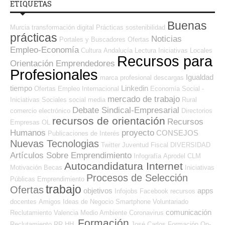
ETIQUETAS
Buenas
Murcia
transformación digital
Prácticas
sostenibilidad
prácticas
Noticias
Portales y Buscadores Ofertas
Empleo-Economía
Cultura
Andalucía
Lectura
Iniciativas Locales
Recursos para
Orientación Emprendedores
Profesionales
Igualdad
marca profesional
descargas
tiempo
Linkedin
Ofertas Empleo Internacional
Economía Social -
mercado de trabajo
Iniciativas Sociales
social media
Rural
Debate Sindical-Empresarial
comercio electrónico
Directorios
recursos de orientación
Recursos
Empresas OL
Humanos
proyecto
CONSEJOS
Publicaciones de Interés
Nuevas Tecnologias
Twitter
Juventud
Fiscal
DIVERSIDAD
Artículos Sobre Emprendimiento
Infografía
Aprodel CLM
Autocandidatura Internet
Motivación
Becas
Iniciativas
Procesos de Selección
Públicas
Emprendimiento
trabajo
Ofertas
objetivos
apps
Infojobs
Facebook
recursos
docentes
Amigos
Ideas de Negocio
Smartphone
Voluntariado
comunicación
Reclutamiento
Valencia
Medio Ambiente
Coronavirus
Formación
Reclutamiento RR.HH.
José Carlos
Formación On-