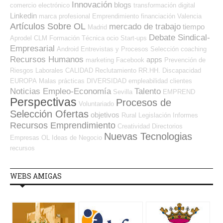
Innovación
blogs
comercio electrónico
transformación digital
Linkedin
marca profesional
Emprendimiento
financiación
Valencia
Artículos Sobre OL
mercado de trabajo
tiempo
Madrid
Debate Sindical-
Aprodel CLM
Formación Técnica
ocio
Start-ups
Empresarial
Android
Entrevistas y Procesos Selección
coaching
Recursos Humanos
apps
marketing
Facebook
Prevención de
Riesgos Laborales
CALIDAD
Reclutamiento RR.HH.
Discapacidad
EUROPA
Malas prácticas
DIVERSIDAD
empleabilidad
clientes
Noticias Empleo-Economía
Talento
Sevilla
EMPREND
Perspectivas
Procesos de
Voluntariado
Selección Ofertas
objetivos
Rural
Legislación
Informes
Recursos Emprendimiento
Creatividad
Directorios
Nuevas Tecnologias
Empresas OL
Ideas de Negocio
recursos
WEBS AMIGAS