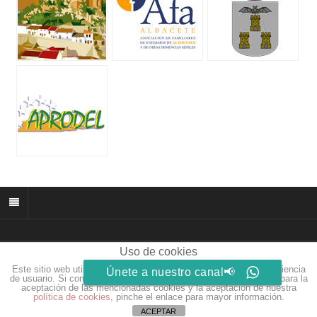
Uso de cookies
© 2026 muñozparreño.es | Creative commons.
Este sitio web utiliza cookies para que usted tenga la mejor experiencia
Únete a nuestro canal📢
Web by
Eidosdesarrolloweb.com
de usuario. Si continúa navegando está dando su consentimiento para la
aceptación de las mencionadas cookies y la aceptación de nuestra
política de cookies
, pinche el enlace para mayor información.
ACEPTAR