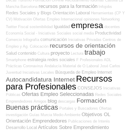
Becas
Turismo
Formación On-line
Reclutamiento
Idiomas
Castilla La
recursos para la formación
Mancha
Barcelona
Infojobs
Redes Sociales y Blogs Orientación Laboral
Herramientas (CP Y
CV)
Motivación
Ofertas Empleo Internacional
opiniones
Networking
empresa
Igualdad
Twitter
Fiscal
sostenibilidad
docentes
Productividad
Economía Social - Iniciativas Sociales
social media
comunicación
Comercio
Infografía
Iniciativas Privadas
Centros de
recursos de orientación
Empleo y Ag. Colocación
trabajo
proyecto
Salud
contenido
Cultura
Lectura
estrategia
redes sociales
Smartphone
F Profesionales ADL
Prácticas
Coronavirus
Andalucía
Material de O.Laboral
José Carlos
Búsqueda de Empleo Internet
Juventud
Iniciativas Locales
Recursos
Autocandidatura Internet
para Profesionales
CONSEJOS
Iniciativas
Ofertas Empleo Seleccionadas
Públicas
Redes Sociales
Formación
blog
Emprendedores
Amigos
descargas
Buenas prácticas
Portales y Buscadores Ofertas
Objetivos OL
investigación
Guías
Murcia
Medio Ambiente
Orientación Emprendedores
Publicaciones de Interés
Artículos Sobre Emprendimiento
Desarrollo Local