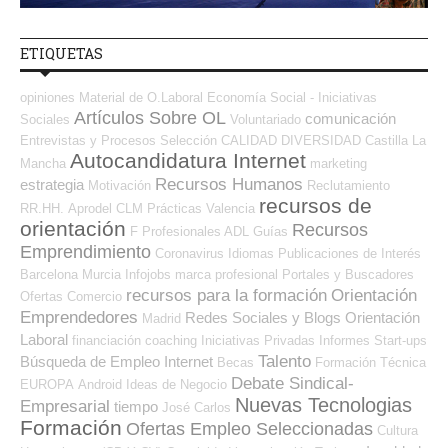
ETIQUETAS
opiniones
Material de O.Laboral
Economía Social - Iniciativas
Artículos Sobre OL
comunicación
Sociales
Voluntariado
Entrevistas y Procesos Selección
CALIDAD
DIVERSIDAD
Castilla La
Autocandidatura Internet
Mancha
marketing
Recursos Humanos
estrategia
Motivación
Reclutamiento
recursos de
RR.HH.
Aprodel CLM
Prácticas
Valencia
orientación
Recursos
F Profesionales ADL
Guías
Emprendimiento
Coronavirus
Idiomas
Publicaciones de Interés
Barcelona
Murcia
Infojobs
marca profesional
Portales y Buscadores
recursos para la formación
Orientación
Ofertas
Comercio
Emprendedores
Redes Sociales y Blogs Orientación
Madrid
Laboral
financiación
coaching
Iniciativas Privadas
Informes
Start-ups
Talento
Búsqueda de Empleo Internet
Becas
Formación Técnica
Debate Sindical-
EUROPA
Android
Ideas de Negocio
Nuevas Tecnologias
Empresarial
tiempo
José Carlos
Formación
Ofertas Empleo Seleccionadas
Cultura