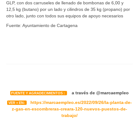
GLP, con dos carruseles de llenado de bombonas de 6,00 y
12,5 kg (butano) por un lado y cilindros de 35 kg (propano) por
otro lado, junto con todos sus equipos de apoyo necesarios
Fuente: Ayuntamiento de Cartagena
a través de @marcaempleo
FUENTE Y AGRADECIMIENTOS :
https://marcaempleo.es/2022/09/26/la-planta-de-
VER + EN:
z-gas-en-escombreras-creara-120-nuevos-puestos-de-
trabajo/