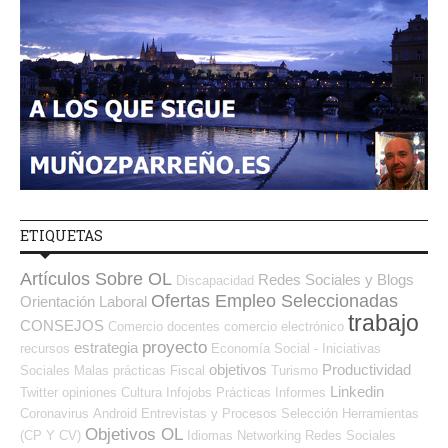
ETIQUETAS
Artículos Sobre OL
Redes Sociales y Blogs
Discapacidad
Ofertas Empleo Seleccionadas
Orientación Laboral
trabajo
CONSEJOS
Comercio
docentes
comercio electrónico
proyecto
estrategia
recursos
Economía Social - Iniciativas
objetivos
Productividad
Sociales
Malas prácticas
Fiscal
Turismo
Linkedin
Twitter
opiniones
Cultura
Infojobs
Prácticas
Informes
Coronavirus
Android
Entrevistas y Procesos Selección
Herramientas
Objetivos OL
(CP Y CV)
Idiomas
Networking
Redes Sociales