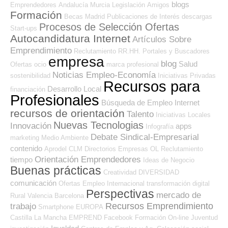
blogs
Emprendedores
Andalucía
Murcia
Legislación
Amigos
Formación
Becas
Madrid
Publicaciones de Interés
descargas
Procesos de Selección Ofertas
Start-ups
Autocandidatura Internet
Artículos Sobre
Emprendimiento
Reclutamiento RR.HH.
Portales y Buscadores
empresa
blog
Salud
Ofertas
ocio
marca profesional
Noticias Empleo-Economía
sostenibilidad
Iniciativas Privadas
Recursos para
Desarrollo Local
financiación
Profesionales
Búsqueda de Empleo Internet
recursos de orientación
Talento
Iniciativas Locales
Nuevas Tecnologias
Innovación
apps
Infografía
Debate Sindical-Empresarial
marketing
Medio Ambiente
contenido
Aprodel CLM
Directorios Empresas OL
Reclutamiento
Orientación Emprendedores
tiempo
Ideas de Negocio
Buenas prácticas
Creatividad
DIVERSIDAD
comunicación
Ofertas Empleo Internacional
transformación digital
Perspectivas
mercado de
Rural
Valencia
Barcelona
Recursos Emprendimiento
trabajo
Smartphone
EUROPA
Castilla La Mancha
EMPREND
Facebook
Formación On-line
Juventud