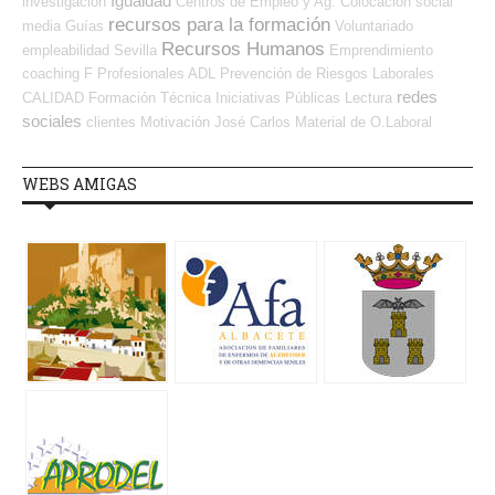
Igualdad
investigación
Centros de Empleo y Ag. Colocación
social
recursos para la formación
media
Guías
Voluntariado
Recursos Humanos
empleabilidad
Sevilla
Emprendimiento
coaching
F Profesionales ADL
Prevención de Riesgos Laborales
redes
CALIDAD
Formación Técnica
Iniciativas Públicas
Lectura
sociales
clientes
Motivación
José Carlos
Material de O.Laboral
WEBS AMIGAS