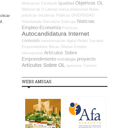
Objetivos OL
Igualdad
Motivación
Facebook
Material de O.Laboral
marca profesional
Malas
prácticas
Iniciativas Públicas
DIVERSIDAD
cticar
Noticias
d.
Voluntariado
Barcelona
Start-ups
Empleo-Economía
Prácticas
Autocandidatura Internet
contenido
transformación digital
Redes Sociales
Emprendedores
Becas
Ofertas Empleo
Artículos Sobre
Internacional
Emprendimiento
proyecto
estrategia
Artículos Sobre OL
opiniones
Turismo
WEBS AMIGAS