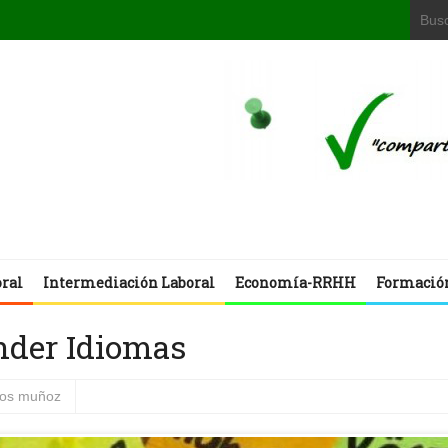
oral
Intermediación Laboral
Economía-RRHH
Formació
nder Idiomas
rlos muñoz