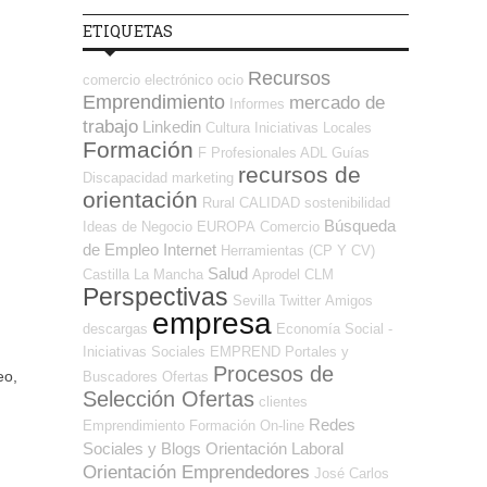
ETIQUETAS
Recursos
comercio electrónico
ocio
Emprendimiento
mercado de
Informes
trabajo
Linkedin
Cultura
Iniciativas Locales
Formación
F Profesionales ADL
Guías
recursos de
Discapacidad
marketing
orientación
Rural
CALIDAD
sostenibilidad
Búsqueda
Ideas de Negocio
EUROPA
Comercio
de Empleo Internet
Herramientas (CP Y CV)
Salud
Castilla La Mancha
Aprodel CLM
Perspectivas
Sevilla
Twitter
Amigos
empresa
descargas
Economía Social -
Iniciativas Sociales
EMPREND
Portales y
Procesos de
eo,
Buscadores Ofertas
Selección Ofertas
clientes
Redes
Emprendimiento
Formación On-line
Sociales y Blogs Orientación Laboral
Orientación Emprendedores
José Carlos