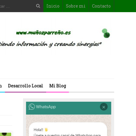
Inicio
Sobre mi
Contacto
n
Desarrollo Local
Mi Blog