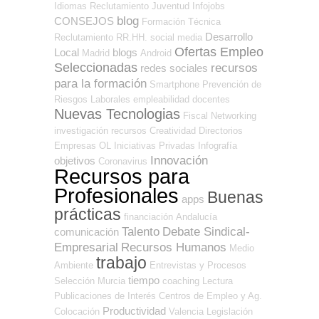
Idiomas
Reclutamiento
Juventud
Infojobs
blog
CONSEJOS
Formación Técnica
Desarrollo
Reclutamiento RR.HH.
social media
Ofertas Empleo
Local
blogs
Madrid
Android
Seleccionadas
recursos
redes sociales
para la formación
Smartphone
Prevención de
Riesgos Laborales
empleabilidad
docentes
Nuevas Tecnologias
Fiscal
Networking
investigación
recursos
Creatividad
Directorios
Empresas OL
Iniciativas Privadas
Infografía
Innovación
objetivos
Coronavirus
Recursos para
Profesionales
Buenas
apps
prácticas
financiación
Andalucía
Talento
Debate Sindical-
comunicación
Empresarial
Recursos Humanos
Medio
trabajo
Ambiente
Entrevistas y Procesos
tiempo
Selección
Murcia
coaching
Lectura
Publicaciones de Interés
Centros de Empleo y Ag.
Productividad
Colocación
Valencia
Legislación