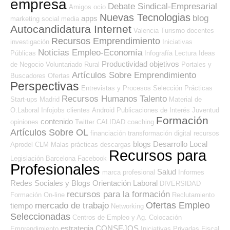
empresa
Debate Sindical-Empresarial
Amigos
ocio
Nuevas Tecnologias
blog
apps
marketing
social media
Autocandidatura Internet
Valencia
Turismo
docentes
Recursos Emprendimiento
investigación
Iniciativas
Noticias Empleo-Economía
Públicas
Infografía
Lectura
Ideas
Productividad
objetivos
de Negocio
Voluntariado
Rural
Portales y
Artículos Sobre Emprendimiento
Buscadores Ofertas
Perspectivas
Entrevistas y Procesos Selección
Prácticas
Recursos Humanos
Talento
Start-ups
Madrid
Material de
O.Laboral
Infojobs
clientes
Android
Publicaciones de Interés
Juventud
Formación
contenido
opiniones
Twitter
CALIDAD
coaching
Artículos Sobre OL
financiación
transformación digital
recursos
blogs
Desarrollo Local
Aprodel CLM
Malas prácticas
descargas
Recursos para
Legislación
Barcelona
Facebook
Profesionales
Salud
marca profesional
Informes
Redes Sociales y Blogs Orientación Laboral
DIVERSIDAD
recursos para la formación
Formación On-line
Reclutamiento
Ofertas Empleo
mercado de trabajo
tiempo
Networking
Seleccionadas
Centros de Empleo y Ag. Colocación
estrategia
CONSEJOS
Emprendimiento
Iniciativas Privadas
Fiscal