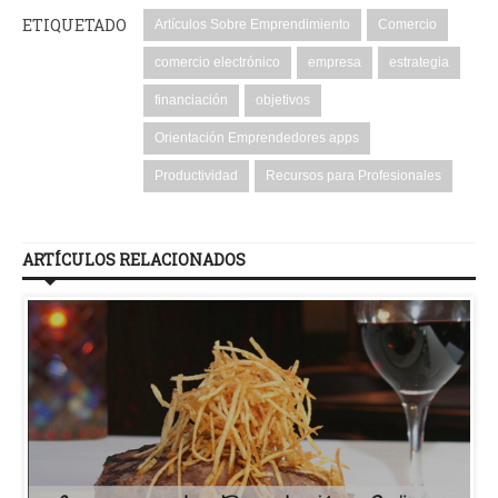
ETIQUETADO
Artículos Sobre Emprendimiento
Comercio
comercio electrónico
empresa
estrategia
financiación
objetivos
Orientación Emprendedores apps
Productividad
Recursos para Profesionales
ARTÍCULOS RELACIONADOS