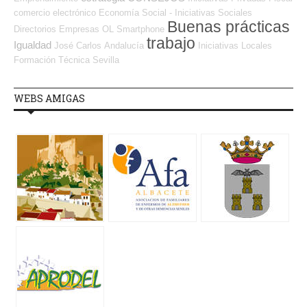
comercio electrónico
Economía Social - Iniciativas Sociales
Buenas prácticas
Directorios Empresas OL
Smartphone
trabajo
Igualdad
José Carlos
Andalucía
Iniciativas Locales
Formación Técnica
Sevilla
WEBS AMIGAS