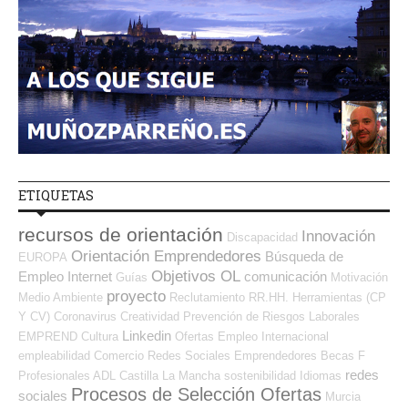
ETIQUETAS
recursos de orientación
Innovación
Discapacidad
Orientación Emprendedores
Búsqueda de
EUROPA
Objetivos OL
Empleo Internet
comunicación
Guías
Motivación
proyecto
Medio Ambiente
Reclutamiento RR.HH.
Herramientas (CP
Y CV)
Coronavirus
Creatividad
Prevención de Riesgos Laborales
Linkedin
EMPREND
Cultura
Ofertas Empleo Internacional
empleabilidad
Comercio
Redes Sociales Emprendedores
Becas
F
redes
Profesionales ADL
Castilla La Mancha
sostenibilidad
Idiomas
Procesos de Selección Ofertas
sociales
Murcia