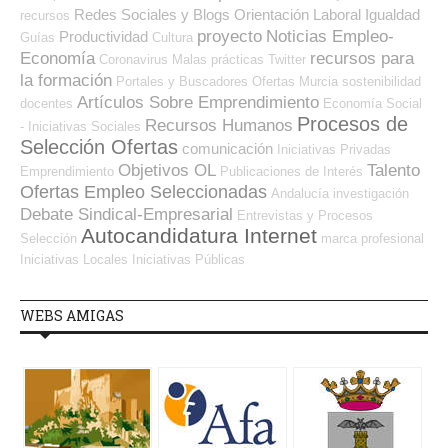
Redes Sociales y Blogs Orientación Laboral
Igualdad
recursos
proyecto
Noticias Empleo-
Productividad
Guías
Cultura
Economía
recursos para
Coronavirus
Malas prácticas
Twitter
la formación
Portales y Buscadores Ofertas
Murcia
sostenibilidad
Artículos Sobre Emprendimiento
docentes
Economía Social
Procesos de
Recursos Humanos
- Iniciativas Sociales
Selección Ofertas
comunicación
Iniciativas Privadas
Objetivos OL
Talento
Emprendimiento
Publicaciones de Interés
Ofertas Empleo Seleccionadas
Andalucía
investigación
Debate Sindical-Empresarial
Entrevistas y Procesos
Autocandidatura Internet
Selección
marca profesional
Iniciativas Locales
Iniciativas Públicas
WEBS AMIGAS