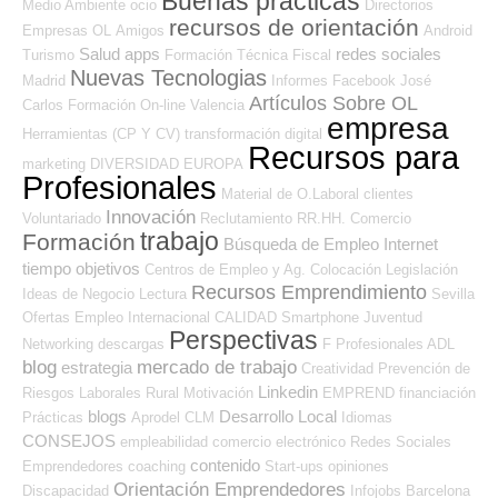
Buenas prácticas
Medio Ambiente
ocio
Directorios
recursos de orientación
Empresas OL
Amigos
Android
Salud
apps
redes sociales
Turismo
Formación Técnica
Fiscal
Nuevas Tecnologias
Madrid
Informes
Facebook
José
Artículos Sobre OL
Carlos
Formación On-line
Valencia
empresa
Herramientas (CP Y CV)
transformación digital
Recursos para
marketing
DIVERSIDAD
EUROPA
Profesionales
Material de O.Laboral
clientes
Innovación
Voluntariado
Reclutamiento RR.HH.
Comercio
trabajo
Formación
Búsqueda de Empleo Internet
tiempo
objetivos
Centros de Empleo y Ag. Colocación
Legislación
Recursos Emprendimiento
Ideas de Negocio
Lectura
Sevilla
Ofertas Empleo Internacional
CALIDAD
Smartphone
Juventud
Perspectivas
Networking
descargas
F Profesionales ADL
blog
mercado de trabajo
estrategia
Creatividad
Prevención de
Linkedin
Riesgos Laborales
Rural
Motivación
EMPREND
financiación
blogs
Desarrollo Local
Prácticas
Aprodel CLM
Idiomas
CONSEJOS
empleabilidad
comercio electrónico
Redes Sociales
contenido
Emprendedores
coaching
Start-ups
opiniones
Orientación Emprendedores
Discapacidad
Infojobs
Barcelona