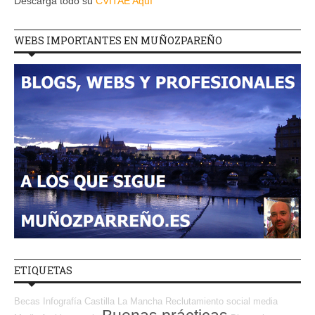
Descarga todo su
CVITAE Aquí
WEBS IMPORTANTES EN MUÑOZPAREÑO
ETIQUETAS
Becas
Infografía
Castilla La Mancha
Reclutamiento
social media