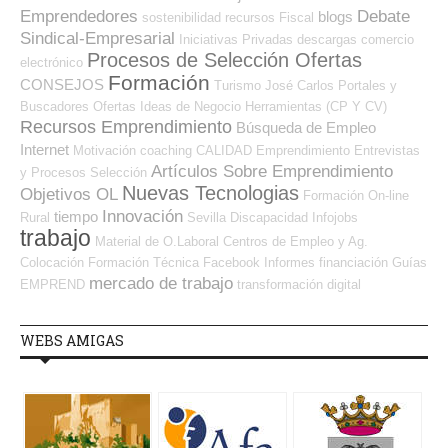
Emprendedores
Debate
blogs
sostenibilidad
recursos
Fiscal
Sindical-Empresarial
Iniciativas Privadas
descargas
comercio
Procesos de Selección Ofertas
electrónico
Formación
CONSEJOS
Turismo
José Carlos
Portales y
Buscadores Ofertas
Ideas de Negocio
Herramientas (CP Y CV)
Recursos Emprendimiento
Búsqueda de Empleo
Internet
Motivación
coaching
CALIDAD
Emprendimiento
Entrevistas
Artículos Sobre Emprendimiento
y Procesos Selección
Nuevas Tecnologias
Objetivos OL
Formación On-line
Innovación
tiempo
Rural
Sevilla
Discapacidad
Infojobs
trabajo
Material de O.Laboral
Centros de Empleo y Ag.
Colocación
Formación Técnica
Facebook
Informes
financiación
Guías
mercado de trabajo
EMPREND
transformación digital
WEBS AMIGAS