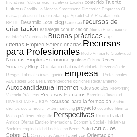
Talento
contenido
Iniciativas Públicas
ocio
Iniciativas Locales
Linkedin
Castilla La Mancha
Smartphone
Directorios Empresas OL
marca profesional
Lectura
Start-ups
Aprodel CLM
Reclutamiento
recursos de
blog
Desarrollo Local
RR.HH.
Comercio
orientación
estrategia
comunicación
Murcia
Publicaciones
Buenas prácticas
apps
de Interés
Voluntariado
Recursos
Ofertas Empleo Seleccionadas
para Profesionales
Medio Ambiente
Creatividad
Noticias Empleo-Economía
Igualdad
Redes
Cultura
Sociales y Blogs Orientación Laboral
Andalucía
Prevención de
empresa
Riesgos Laborales
investigación
F Profesionales
ADL
Redes Sociales Emprendedores
opiniones
Reclutamiento
Autocandidatura Internet
redes sociales
Networking
Recursos Humanos
Valencia
Prácticas
Barcelona
Juventud
recursos para la formación
DIVERSIDAD
EUROPA
Madrid
proyecto
clientes
social media
Twitter
marketing
docentes
Idiomas
Perspectivas
Productividad
Malas prácticas
Infografía
Amigos
Ofertas Empleo Internacional
Economía Social - Iniciativas
Artículos
Salud
Sociales
empleabilidad
Legislación
Becas
Sobre OL
Orientación
objetivos
Coronavirus
Android