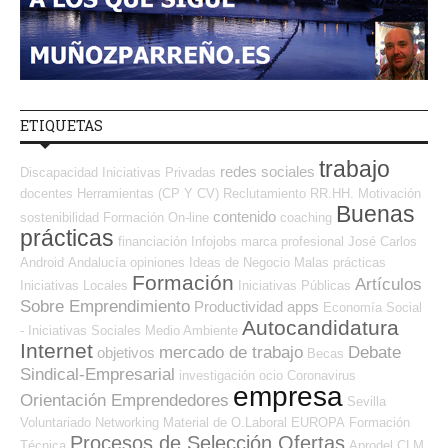
ETIQUETAS
trabajo
redes sociales
Discapacidad
Iniciativas Privadas
docentes
Herramientas (CP Y CV)
Reclutamiento RR.HH.
Motivación
Buenas
contenido
sostenibilidad
Formación On-line
coaching
prácticas
financiación
Infojobs
marca profesional
José Carlos
Android
Andalucía
opiniones
Ideas de Negocio
Malas prácticas
Formación
Artículos
Iniciativas Locales
Iniciativas Públicas
Sobre Emprendimiento
Productividad
apps
Economía Social
Autocandidatura
- Iniciativas Sociales
Medio Ambiente
Internet
mercado de trabajo
Debate
objetivos
Becas
Sindical-Empresarial
investigación
ocio
Coronavirus
empresa
Orientación Emprendedores
Sevilla
Voluntariado
Networking
Material de O.Laboral
EUROPA
Formación
Procesos de Selección Ofertas
Técnica
Aprodel CLM