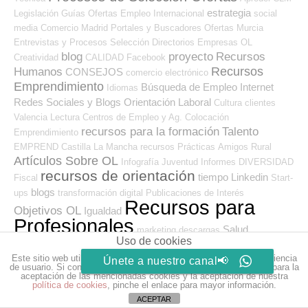
estrategia
Legislación
Guías
Ofertas Empleo Internacional
social
media
Comercio
Madrid
Portales y Buscadores Ofertas
Murcia
Entrevistas y Procesos Selección
Directorios Empresas OL
blog
proyecto
Recursos
Creatividad
CALIDAD
Facebook
Recursos
Humanos
CONSEJOS
comercio electrónico
Emprendimiento
Búsqueda de Empleo Internet
Idiomas
Redes Sociales y Blogs Orientación Laboral
Cultura
clientes
Valencia
Lectura
Centros de Empleo y Ag. Colocación
recursos para la formación
Talento
Emprendimiento
EMPREND
Castilla La Mancha
recursos
Prácticas
Amigos
Rural
Artículos Sobre OL
Infografía
Juventud
Informes
DIVERSIDAD
recursos de orientación
tiempo
Linkedin
Fiscal
Start-
blogs
ups
transformación digital
Publicaciones de Interés
Recursos para
Objetivos OL
Igualdad
Profesionales
Salud
marketing
descargas
Uso de cookies
Perspectivas
empleabilidad
Twitter
Smartphone
F
Este sitio web utiliza cookies para que usted tenga la mejor experiencia
Ofertas Empleo
Innovación
Únete a nuestro canal📢
Profesionales ADL
Reclutamiento
de usuario. Si continúa navegando está dando su consentimiento para la
Seleccionadas
Noticias Empleo-Economía
aceptación de las mencionadas cookies y la aceptación de nuestra
Turismo
política de cookies
, pinche el enlace para mayor información.
Nuevas Tecnologias
Barcelona
Redes Sociales
ACEPTAR
Desarrollo Local
comunicación
Emprendedores
Prevención de