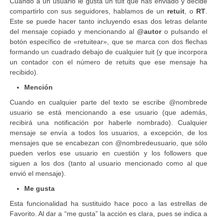
Cuando a un usuario le gusta un tuit que has enviado y decide
compartirlo con sus seguidores, hablamos de un
retuit
, o
RT
.
Este se puede hacer tanto incluyendo esas dos letras delante
del mensaje copiado y mencionando al
@autor
o pulsando el
botón específico de «retuitear», que se marca con dos flechas
formando un cuadrado debajo de cualquier tuit (y que incorpora
un contador con el número de retuits que ese mensaje ha
recibido).
Mención
Cuando en cualquier parte del texto se escribe @nombrede
usuario se está mencionando a ese usuario (que además,
recibirá una notificación por haberle nombrado). Cualquier
mensaje se envía a todos los usuarios, a excepción, de los
mensajes que se encabezan con @nombredeusuario, que sólo
pueden verlos ese usuario en cuestión y los followers que
siguen a los dos (tanto al usuario mencionado como al que
envió el mensaje).
Me gusta
Esta funcionalidad ha sustituido hace poco a las estrellas de
Favorito. Al dar a “me gusta” la acción es clara, pues se indica a