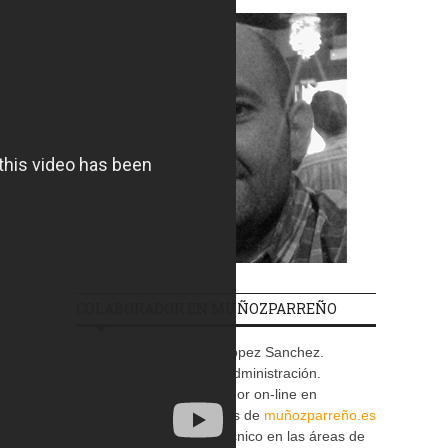
COLABORADOR EN MUÑOZPARREÑO
Manuel Lopez Sanchez.
Técnico Administración.
Colaborador on-line en
contenidos de
muñozparreño.es
Gestor técnico en las áreas de