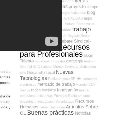
Ofertas
Entrevistas y Procesos Selección
Empleo Seleccionadas
proyecto
tiempo
blog
Comercio
Prevención de Riesgos Laborales
CONSEJOS
apps
Medio Ambiente
CALIDAD
Legislación
Lectura
Turismo
Idiomas
Coronavirus
trabajo
contenido
Salud
Productividad
Informes
financiación
Ideas de Negocio
Redes
Debate Sindical-
Sociales Emprendedores
Recursos
Empresarial
Infojobs
para Profesionales
blogs
Talento
estrategia
Facebook
Infografía
Android
Material de O.Laboral
Murcia
Juventud
Motivación
Nuevas
 en las
Desarrollo Local
ocio
stintas
Tecnologias
Reclutamiento RR.HH.
comercio
ilmente
mercado de trabajo
electrónico
Aprodel CLM
Innovación
redes sociales
Sevilla
marca
profesional
Iniciativas Privadas
Reclutamiento
ntra de
Recursos
docentes
investigación
Voluntariado
mos con
Artículos Sobre
Humanos
 vida y
Guías
Barcelona
Buenas prácticas
OL
Noticias