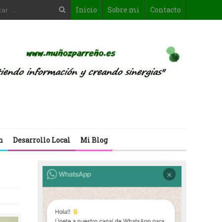
Inicio
Sobre mi
Contacto
n
Desarrollo Local
Mi Blog