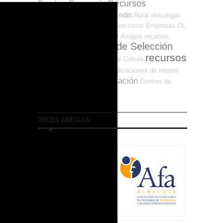
Recursos
Empleo-Economía
Emprendimiento
Linkedin
Rural
descargas
empleabilidad
Networking
Directorios Empresas OL
Discapacidad
DIVERSIDAD
Amigos
recursos
Procesos de Selección
EMPREND
recursos
Ofertas
marketing
Fiscal
Cultura
de orientación
Publicaciones de Interés
recursos para la formación
Centros de
Empleo y Ag. Colocación
WEBS AMIGAS