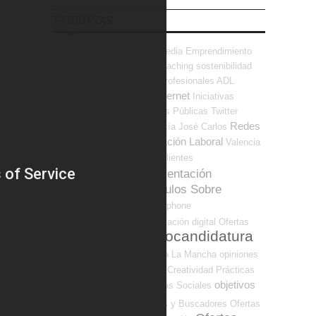
ETIQUETAS
Formación On-line
social media
Emprendimiento
Herramientas (CP Y CV)
coaching
sostenibilidad
Malas prácticas
Becas
F Profesionales ADL
Búsqueda de Empleo Internet
Iniciativas
Locales
Start-ups
Iniciativas Públicas
Twitter
Redes
Formación Técnica
Andalucía
José Carlos
Sociales y Blogs Orientación Laboral
Valencia
comunicación
EUROPA
clientes
Perspectivas
Orientación
Emprendedores
Artículos Sobre
Emprendimiento
Smartphone
Formación
transformación digital
Ofertas
Autocandidatura
Empleo Internacional
Internet
Madrid
Castilla La Mancha
opiniones
Objetivos OL
Igualdad
Creatividad
Prácticas
objetivos
Economía Social - Iniciativas Sociales
empresa
Portales y Buscadores Ofertas