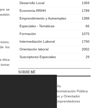
Desarrollo Local
1369
mpre se
Economía-RRHH
1789
gestión
Emprendimiento y Autoempleo
1388
Especiales - Temáticas
66
Formación
1075
Intermediación Laboral
1750
resivo,
de los
Orientación laboral
2002
Suscriptores Especiales
29
a ética
 tomar
SOBRE MÍ
Jose Carlos Muñoz Parreño
Técnico de Empleo en Administración Pública
Local. Promotor de Empleo y Orientador
Laboral. Asesoramiento Emprendedores