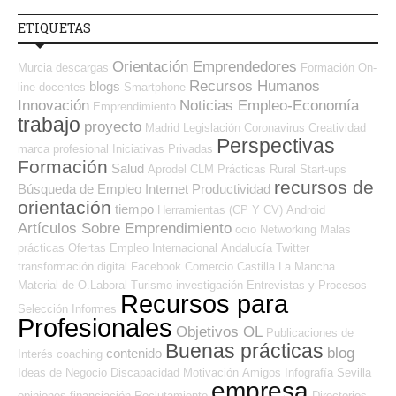
ETIQUETAS
Orientación Emprendedores
Murcia
descargas
Formación On-
Recursos Humanos
blogs
line
docentes
Smartphone
Innovación
Noticias Empleo-Economía
Emprendimiento
trabajo
proyecto
Madrid
Legislación
Coronavirus
Creatividad
Perspectivas
marca profesional
Iniciativas Privadas
Formación
Salud
Aprodel CLM
Prácticas
Rural
Start-ups
recursos de
Búsqueda de Empleo Internet
Productividad
orientación
tiempo
Herramientas (CP Y CV)
Android
Artículos Sobre Emprendimiento
ocio
Networking
Malas
prácticas
Ofertas Empleo Internacional
Andalucía
Twitter
transformación digital
Facebook
Comercio
Castilla La Mancha
Material de O.Laboral
Turismo
investigación
Entrevistas y Procesos
Recursos para
Selección
Informes
Profesionales
Objetivos OL
Publicaciones de
Buenas prácticas
blog
contenido
Interés
coaching
Ideas de Negocio
Discapacidad
Motivación
Amigos
Infografía
Sevilla
empresa
opiniones
financiación
Reclutamiento
Directorios