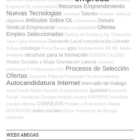
Recursos Emprendimiento
Empresas OL
sostenibilidad
Nuevas Tecnologias
Talento
Juventud
recursos
Valencia
Artículos Sobre OL
Debate
objetivos
Voluntariado
Ofertas
Sindical-Empresarial
clientes
empleabilidad
Empleo Seleccionadas
Centros de Empleo y Ag. Colocación
Desarrollo Local
comunicación
Linkedin
José Carlos
Barcelona
estrategia
apps
Cultura
Fiscal
Becas
Reclutamiento RR.HH.
Medio
recursos para la formación
Ambiente
EUROPA
CALIDAD
Redes Sociales y Blogs Orientación Laboral
comercio
Procesos de Selección
electrónico
F Profesionales ADL
Ofertas
Iniciativas Públicas
Formación Técnica
marketing
Autocandidatura Internet
mercado de trabajo
Igualdad
social media
Redes Sociales Emprendedores
Economía
Social - Iniciativas Sociales
Infojobs
Lectura
EMPREND
Iniciativas
CONSEJOS
Locales
Idiomas
Portales y Buscadores Ofertas
redes sociales
DIVERSIDAD
Guías
Prevención de Riesgos
Laborales
WEBS AMIGAS