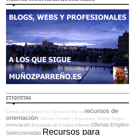
ETIQUETAS
recursos de
Centros de Empleo y Ag. Colocación
Murcia
orientación
Informes
Portales y Buscadores Ofertas
Amigos
Ofertas Empleo
Innovación
Búsqueda de Empleo Internet
Recursos para
Seleccionadas