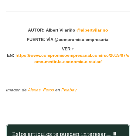
AUTOR:
Albert Vilariño
@albertvilarino
FUENTE: VÍA @compromiso.empresarial
VER +
EN:
https://www.compromisoempresarial.com/rsc/2019/07/c
omo-medir-la-economia-circular/
Imagen de
Alexas_Fotos
en
Pixabay
Estos artículos te pueden interesar…..!!!!