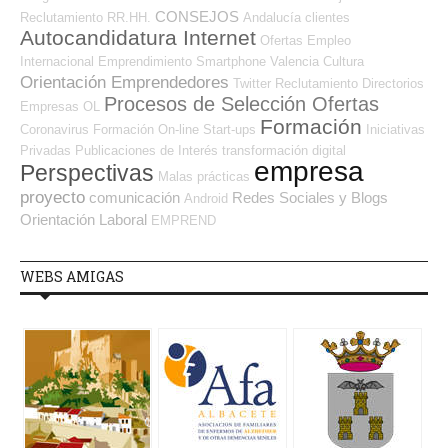
CONSEJOS
Reclutamiento RR.HH.
Andalucía
clientes
Autocandidatura Internet
Ofertas Empleo
Internacional
Emprendimiento
Smartphone
Valencia
Cultura
Orientación Emprendedores
Twitter
Reclutamiento
Directorios
Procesos de Selección Ofertas
Empresas OL
Formación
Coronavirus
Formación On-line
Start-ups
Iniciativas
Privadas
Publicaciones de Interés
transformación digital
empresa
Perspectivas
Malas prácticas
proyecto
comunicación
Redes Sociales y Blogs
Android
Orientación Laboral
EMPREND
WEBS AMIGAS