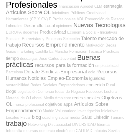
Profesionales
estrategia
financiación
Aprodel CLM
Artículos Sobre OL
Iniciativas Públicas
Creatividad
Herramientas (CP Y CV)
F Profesionales ADL
Prevención de Riesgos
Nuevas Tecnologias
Desarrollo Local
Laborales
opiniones
Productividad
EUROPA
docentes
Economía Social - Iniciativas
Talento
mercado de
Sociales
Entrevistas y Procesos Selección
Recursos Emprendimiento
trabajo
Motivación
Becas
Guías
marketing
Castilla La Mancha
Formación Técnica
Prácticas
Buenas
tiempo
descargas
José Carlos
Juventud
prácticas
recursos para la formación
empleabilidad
Debate Sindical-Empresarial
Recursos
Barcelona
ocio
Humanos
Noticias Empleo-Economía
Igualdad
contenido
sostenibilidad
Redes Sociales Emprendedores
Rural
blogs
Legislación
Comercio
Ideas de Negocio
Facebook
Lectura
Objetivos
redes sociales
Material de O.Laboral
Medio Ambiente
OL
Artículos Sobre
objetivos
apps
marca profesional
Emprendimiento
Madrid
Voluntariado
investigación
Iniciativas
blog
Salud
Linkedin
Locales
Fiscal
coaching
social media
Turismo
trabajo
Networking
Discapacidad
DIVERSIDAD
Idiomas
Infografía
recursos
comercio electrónico
CALIDAD
Infojobs
Sevilla