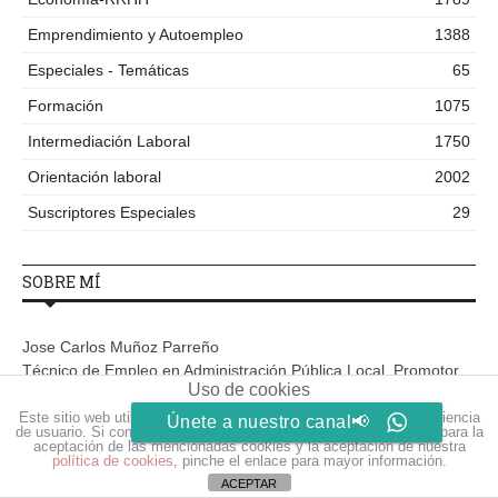
Emprendimiento y Autoempleo
1388
Especiales - Temáticas
65
Formación
1075
Intermediación Laboral
1750
Orientación laboral
2002
Suscriptores Especiales
29
SOBRE MÍ
Jose Carlos Muñoz Parreño
Técnico de Empleo en Administración Pública Local. Promotor
Uso de cookies
de Empleo y Orientador Laboral. Asesoramiento
Emprendedores
Este sitio web utiliza cookies para que usted tenga la mejor experiencia
Únete a nuestro canal📢
de usuario. Si continúa navegando está dando su consentimiento para la
aceptación de las mencionadas cookies y la aceptación de nuestra
política de cookies
, pinche el enlace para mayor información.
ACEPTAR