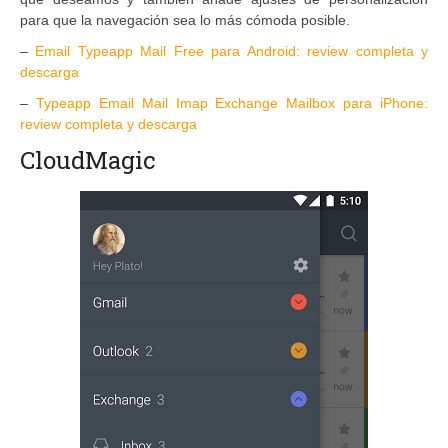
para que la navegación sea lo más cómoda posible.
–
Email Typeapp Mail Free para Android: review completa y
descarga
–
Typeapp Email Mail Imap Exchange Mailbox para iPhone:
review completa y descarga
CloudMagic