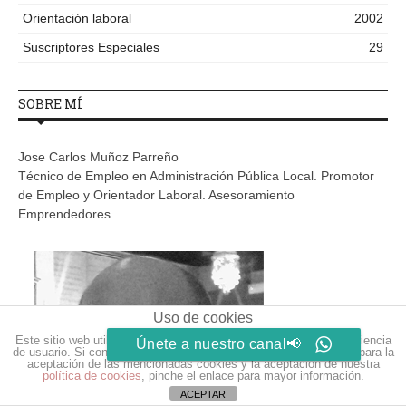
Orientación laboral
2002
Suscriptores Especiales
29
SOBRE MÍ
Jose Carlos Muñoz Parreño
Técnico de Empleo en Administración Pública Local. Promotor
de Empleo y Orientador Laboral. Asesoramiento
Emprendedores
Uso de cookies
Este sitio web utiliza cookies para que usted tenga la mejor experiencia
Únete a nuestro canal📢
de usuario. Si continúa navegando está dando su consentimiento para la
aceptación de las mencionadas cookies y la aceptación de nuestra
política de cookies
, pinche el enlace para mayor información.
ACEPTAR