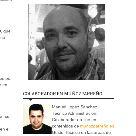
0, que
una
les es
r en
COLABORADOR EN MUÑOZPARREÑO
Manuel Lopez Sanchez.
Técnico Administración.
on su
Colaborador on-line en
contenidos de
muñozparreño.es
 en el
Gestor técnico en las áreas de