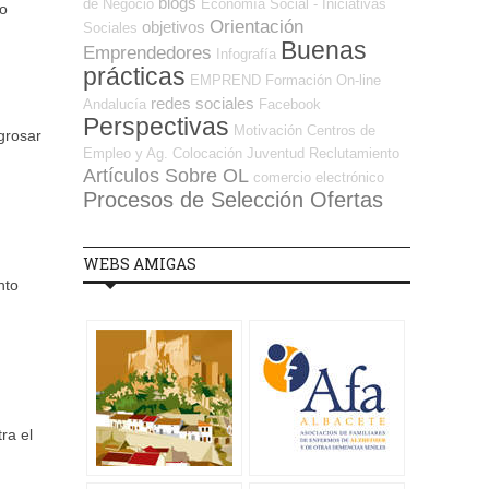
blogs
de Negocio
Economía Social - Iniciativas
co
Orientación
objetivos
Sociales
Buenas
Emprendedores
Infografía
prácticas
EMPREND
Formación On-line
redes sociales
Andalucía
Facebook
Perspectivas
Motivación
Centros de
grosar
Empleo y Ag. Colocación
Juventud
Reclutamiento
Artículos Sobre OL
comercio electrónico
Procesos de Selección Ofertas
WEBS AMIGAS
nto
ra el