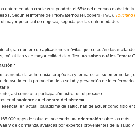
las enfermedades crónicas supondrán el 65% del mercado global de la
resos.
Según el informe de PricewaterhouseCoopers (PwC),
Touching l
 el mayor potencial de negocio, seguida por las enfermedades
te el gran número de aplicaciones móviles que se están desarrollando
, más útiles y de mayor calidad científica,
no saben cuáles “recetar”
mación?
e
, aumentar la adherencia terapéutica y formarse en su enfermedad, si
to de ayuda en la promoción de la salud y prevención de la enfermeda
tario
.
nto, así como una participación activa en el proceso.
 poner al
paciente en el centro del sistema.
e
esencial
en actual paradigma de salud, han de actuar como filtro ent
 165.000 apps de salud es necesario una
orientación
sobre las más
tivas y de confianza
(avaladas por expertos provenientes de la salud y 