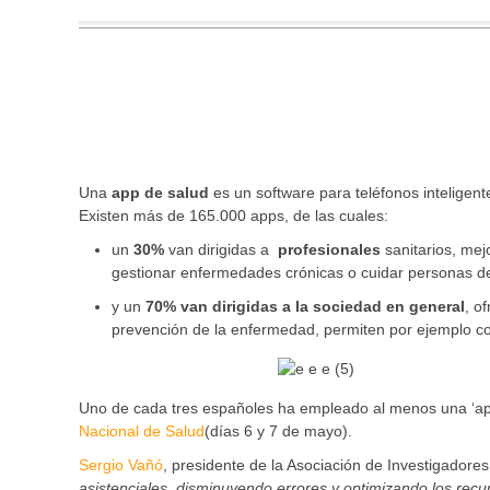
Una
app de salud
es un software para teléfonos inteligent
Existen más de 165.000 apps, de las cuales:
un
30%
van dirigidas a
profesionales
sanitarios, mej
gestionar enfermedades crónicas o cuidar personas d
y un
70% van dirigidas a la sociedad en general
, o
prevención de la enfermedad, permiten por ejemplo con
Uno de cada tres españoles ha empleado al menos una ‘ap
Nacional de Salud
(días 6 y 7 de mayo).
Sergio Vañó
, presidente de la Asociación de Investigadore
asistenciales, disminuyendo errores y optimizando los recur