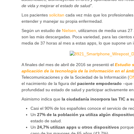
de vida y mejorar el estado de salud”.
Los pacientes
solicitan
cada vez más que los profesionales s
entender y manejar su propia enfermedad.
Según un estudio de
Nielsen,
utilizamos de media unas 27 
son las más descargadas. Poca variedad, para las cientos 
media de 37 horas al mes a estas apps, lo que supone un 
A finales del mes de abril de 2016 se presentó el
Estudio s
aplicación de la tecnología de la información en el ámb
Telecomunicaciones y de la Sociedad de la Información (
O
el nacimiento de la figura del
paciente empoderado
–que 
profundidad su estado de salud y participar activamente e
Asimismo indica que
la ciudadanía incorpora las TIC a 
Casi el 90% de los españoles conoce el servicio de rec
Un
27% de la población ya utiliza algún dispositiv
estado de salud.
Un
24,7% utilizan apps
u otros dispositivos
porque
caso de los mayores de 65 años (43,7%).