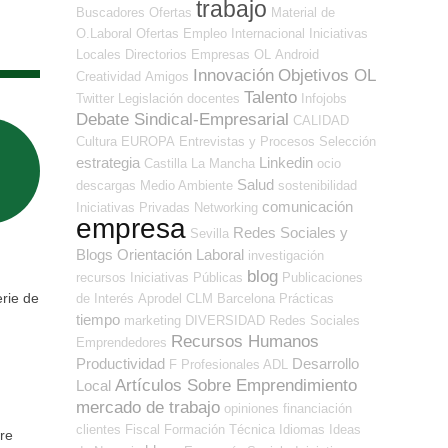
trabajo
Buscadores Ofertas
Material de
O.Laboral
Ofertas Empleo Internacional
Iniciativas
Locales
Directorios Empresas OL
Android
Innovación
Objetivos OL
Creatividad
Amigos
Talento
Twitter
Legislación
docentes
Infojobs
Debate Sindical-Empresarial
CALIDAD
Cultura
EUROPA
Entrevistas y Procesos Selección
estrategia
Linkedin
Castilla La Mancha
ocio
Salud
descargas
Medio Ambiente
sostenibilidad
comunicación
Iniciativas Privadas
Networking
empresa
Redes Sociales y
Sevilla
Blogs Orientación Laboral
investigación
blog
recursos
Iniciativas Públicas
Publicaciones
rie de
de Interés
Aprodel CLM
Barcelona
Prácticas
tiempo
marketing
DIVERSIDAD
Redes Sociales
Recursos Humanos
Emprendedores
Productividad
Desarrollo
F Profesionales ADL
Artículos Sobre Emprendimiento
Local
mercado de trabajo
opiniones
financiación
clientes
Fiscal
Formación Técnica
Idiomas
Ideas
re