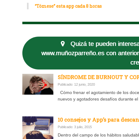
“Tómese” esta app cada 8 horas
Quizá te pueden interesa
www.muñozparreño.es con anterior
cre
SÍNDROME DE BURNOUT Y CO
Publicado: 12 junio, 2020
Cómo frenar el agotamiento de los doce
nuevos y agotadores desafíos durante el
10 consejos y App’s para descan
Publicado: 3 julio, 2015
Dentro del campo de los hábitos saludab