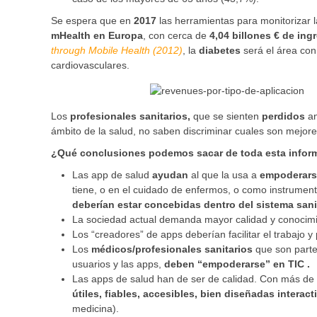
Se espera que en
2017
las herramientas para monitorizar 
mHealth en Europa
, con cerca de
4,04 billones € de ing
through Mobile Health (2012)
, la
diabetes
será el área con
cardiovasculares.
Los
profesionales sanitarios,
que se sienten
perdidos
an
ámbito de la salud, no saben discriminar cuales son mejores
¿Qué conclusiones podemos sacar de toda esta infor
Las app de salud
ayudan
al que la usa a
empoderars
tiene, o en el cuidado de enfermos, o como instrumen
deberían estar concebidas dentro del sistema sani
La sociedad actual demanda mayor calidad y conocimie
Los “creadores” de apps deberían facilitar el trabajo y
Los
médicos/profesionales sanitarios
que son part
usuarios y las apps,
deben “empoderarse” en TIC .
Las apps de salud han de ser de calidad. Con más de
útiles, fiables, accesibles, bien diseñadas interac
medicina).