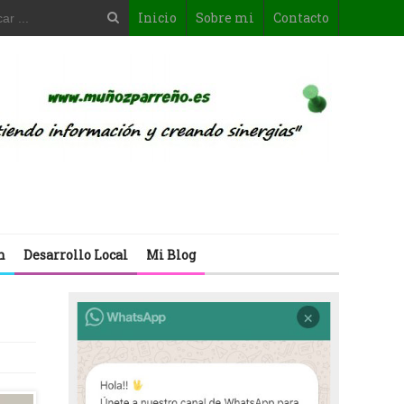
Inicio
Sobre mi
Contacto
n
Desarrollo Local
Mi Blog