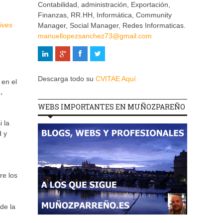
Contabilidad, administración, Exportación,
Finanzas, RR.HH, Informática, Community
ives
Manager, Social Manager, Redes Informaticas.
manuellopezsanchez73@gmail.com
Descarga todo su
CVITAE Aquí
 en el
.
WEBS IMPORTANTES EN MUÑOZPAREÑO
 la
d y
re los
de la