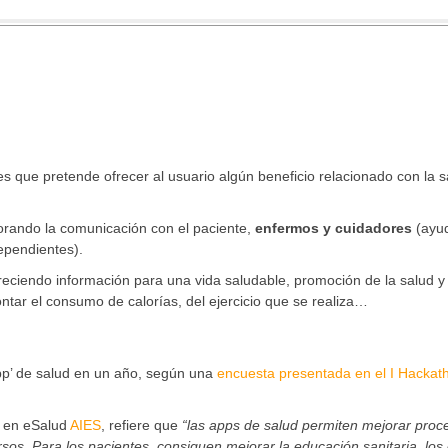
es que pretende ofrecer al usuario algún beneficio relacionado con la s
orando la comunicación con el paciente,
enfermos y cuidadores
(ayu
ependientes).
freciendo información para una vida saludable, promoción de la salud y
tar el consumo de calorías, del ejercicio que se realiza…
p’ de salud en un año, según una
encuesta presentada en el I Hackat
s en eSalud
AIES
, refiere que
“las apps de salud permiten mejorar proc
sos. Para los pacientes, consiguen mejorar la educación sanitaria, los 