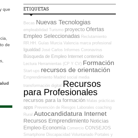
ETIQUETAS
y que
Nuevas Tecnologias
Becas
Ofertas
proyecto
empleabilidad
Turismo
Empleo Seleccionadas
Reclutamiento
cia,
RR.HH.
Guías
Murcia
Valencia
marca profesional
to de
Igualdad
José Carlos
Informes
Coronavirus
Búsqueda de Empleo Internet
contenido
s,
Formación
Lectura
Herramientas (CP Y CV)
recursos de orientación
Start-ups
Emprendimiento
Madrid
social media
Recursos
alud
transformación digital
para Profesionales
recursos para la formación
Malas prácticas
apps
Prevención de Riesgos Laborales
coaching
Autocandidatura Internet
Rural
Recursos Emprendimiento
Noticias
Empleo-Economía
CONSEJOS
Comercio
Smartphone
Discapacidad
Voluntariado
Portales y