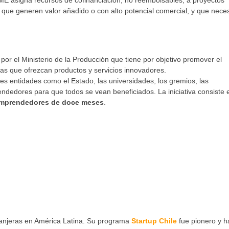
E asigna recursos de cofinanciación, no reembolsables, a proyectos
 que generen valor añadido o con alto potencial comercial, y que nece
por el Ministerio de la Producción que tiene por objetivo promover el
as que ofrezcan productos y servicios innovadores.
s entidades como el Estado, las universidades, los gremios, las
endedores para que todos se vean beneficiados. La iniciativa consiste 
 emprendedores de doce meses
.
tranjeras en América Latina. Su programa
Startup Chile
fue pionero y h