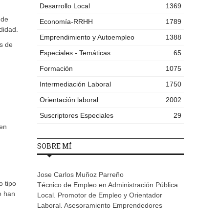
Desarrollo Local
1369
 de
Economía-RRHH
1789
didad.
Emprendimiento y Autoempleo
1388
s de
Especiales - Temáticas
65
Formación
1075
Intermediación Laboral
1750
Orientación laboral
2002
Suscriptores Especiales
29
 en
SOBRE MÍ
Jose Carlos Muñoz Parreño
o tipo
Técnico de Empleo en Administración Pública
e han
Local. Promotor de Empleo y Orientador
Laboral. Asesoramiento Emprendedores