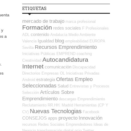
ETIQUETAS
uenta
mercado de trabajo
marca profesional
Formación
redes sociales
F Profesionales
 y
contenido
ADL
Andalucía
Medio Ambiente
os a
blog
Igualdad
Valencia
empleabilidad
EUROPA
Recursos Emprendimiento
Sevilla
Iniciativas Públicas
EMPREND
coaching
Autocandidatura
Creatividad
.
Internet
comunicación
Discapacidad
es
Directorios Empresas OL
Iniciativas Privadas
Ofertas Empleo
estrategia
Android
Seleccionadas
Salud
Entrevistas y Procesos
Artículos Sobre
Selección
Emprendimiento
descargas
Emprendimiento
Reclutamiento RR.HH.
Madrid
Herramientas (CP Y
Nuevas Tecnologias
CV)
Facebook
proyecto
Innovación
CONSEJOS
apps
recursos
Redes Sociales Emprendedores
Ideas de
Negocio
transformación digital
ocio
Twitter