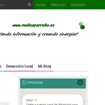
Inicio
Sobre mi
Contacto
n
Desarrollo Local
Mi Blog