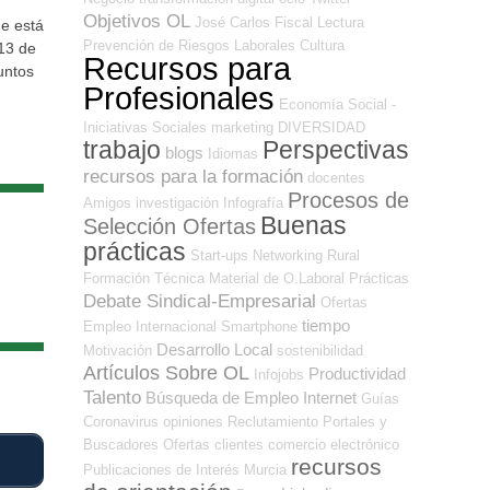
Objetivos OL
José Carlos
Fiscal
Lectura
ue está
Prevención de Riesgos Laborales
Cultura
013 de
Recursos para
untos
Profesionales
Economía Social -
Iniciativas Sociales
marketing
DIVERSIDAD
trabajo
Perspectivas
blogs
Idiomas
recursos para la formación
docentes
Procesos de
Amigos
investigación
Infografía
Buenas
Selección Ofertas
prácticas
Start-ups
Networking
Rural
Formación Técnica
Material de O.Laboral
Prácticas
Debate Sindical-Empresarial
Ofertas
tiempo
Empleo Internacional
Smartphone
Desarrollo Local
Motivación
sostenibilidad
Artículos Sobre OL
Productividad
Infojobs
Talento
Búsqueda de Empleo Internet
Guías
Coronavirus
opiniones
Reclutamiento
Portales y
Buscadores Ofertas
clientes
comercio electrónico
recursos
Publicaciones de Interés
Murcia