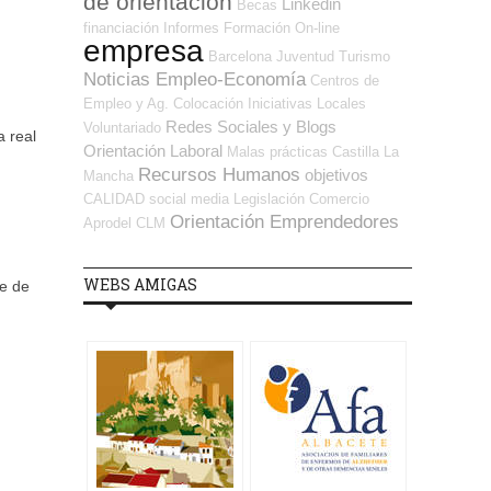
de orientación
Linkedin
Becas
financiación
Informes
Formación On-line
empresa
Barcelona
Juventud
Turismo
Noticias Empleo-Economía
Centros de
Empleo y Ag. Colocación
Iniciativas Locales
Redes Sociales y Blogs
Voluntariado
a real
Orientación Laboral
Malas prácticas
Castilla La
Recursos Humanos
objetivos
Mancha
CALIDAD
social media
Legislación
Comercio
Orientación Emprendedores
Aprodel CLM
WEBS AMIGAS
re de
.