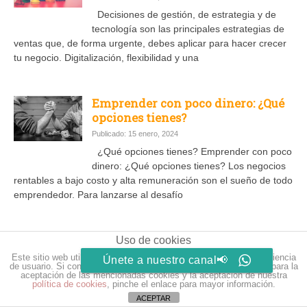
Decisiones de gestión, de estrategia y de
tecnología son las principales estrategias de
ventas que, de forma urgente, debes aplicar para hacer crecer
tu negocio. Digitalización, flexibilidad y una
Emprender con poco dinero: ¿Qué
opciones tienes?
Publicado: 15 enero, 2024
¿Qué opciones tienes? Emprender con poco
dinero: ¿Qué opciones tienes? Los negocios
rentables a bajo costo y alta remuneración son el sueño de todo
emprendedor. Para lanzarse al desafío
Libros y películas que te ayudarán
Uso de cookies
a dominar el estrés
Este sitio web utiliza cookies para que usted tenga la mejor experiencia
Únete a nuestro canal📢
de usuario. Si continúa navegando está dando su consentimiento para la
Publicado: 13 enero, 2024
aceptación de las mencionadas cookies y la aceptación de nuestra
política de cookies
, pinche el enlace para mayor información.
Libros y películas que te ayudarán a dominar
ACEPTAR
el estrés Una lectura reposada, ver una peli o