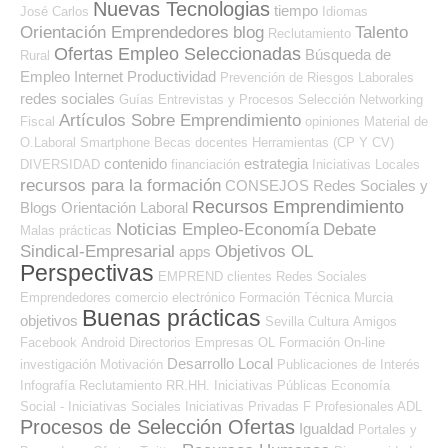
Nuevas Tecnologias
tiempo
José Carlos
Idiomas
Orientación Emprendedores
blog
Talento
Reclutamiento
Ofertas Empleo Seleccionadas
Búsqueda de
Rural
Empleo Internet
Productividad
Prevención de Riesgos Laborales
redes sociales
Guías
Entrevistas y Procesos Selección
Networking
Artículos Sobre Emprendimiento
Fiscal
opiniones
Material de
O.Laboral
Smartphone
Becas
docentes
Herramientas (CP Y CV)
contenido
estrategia
DIVERSIDAD
financiación
Iniciativas Locales
recursos para la formación
CONSEJOS
Redes Sociales y
Recursos Emprendimiento
Blogs Orientación Laboral
Noticias Empleo-Economía
Debate
Malas prácticas
Sindical-Empresarial
Objetivos OL
apps
Perspectivas
EMPREND
clientes
Redes Sociales
Emprendedores
comercio electrónico
Formación Técnica
Murcia
Buenas prácticas
objetivos
Sevilla
Cultura
Amigos
Facebook
Android
Directorios Empresas OL
Formación On-line
Desarrollo Local
investigación
Motivación
Publicaciones de Interés
Infografía
Reclutamiento RR.HH.
Iniciativas Públicas
Economía
Social - Iniciativas Sociales
Iniciativas Privadas
F Profesionales ADL
Procesos de Selección Ofertas
Igualdad
Portales y