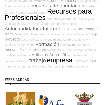
Recursos Humanos
Buscadores Ofertas
Twitter
Discapacidad
recursos de orientación
Turismo
descargas
Ofertas
Recursos para
Empleo Internacional
Informes
Profesionales
marketing
Centros de Empleo y Ag.
Colocación
CALIDAD
ocio
Juventud
Ideas de Negocio
Autocandidatura Internet
mercado de
social media
trabajo
blogs
Medio Ambiente
marca profesional
Infojobs
Valencia
proyecto
sostenibilidad
Emprendimiento
Lectura
Legislación
Formación
Andalucía
Creatividad
Coronavirus
recursos
Innovación
comunicación
Aprodel CLM
Prácticas
Voluntariado
Artículos Sobre OL
Castilla La Mancha
empleabilidad
empresa
trabajo
Salud
Barcelona
Madrid
EUROPA
Linkedin
transformación digital
Start-ups
Comercio
coaching
WEBS AMIGAS