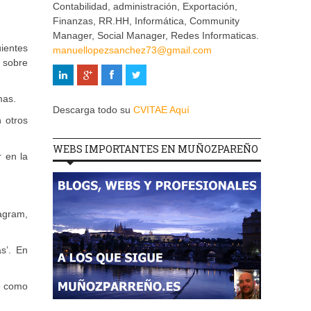
Contabilidad, administración, Exportación,
Finanzas, RR.HH, Informática, Community
Manager, Social Manager, Redes Informaticas.
ientes
manuellopezsanchez73@gmail.com
 sobre
mas.
Descarga todo su
CVITAE Aquí
 otros
WEBS IMPORTANTES EN MUÑOZPAREÑO
r en la
agram,
s’. En
le como