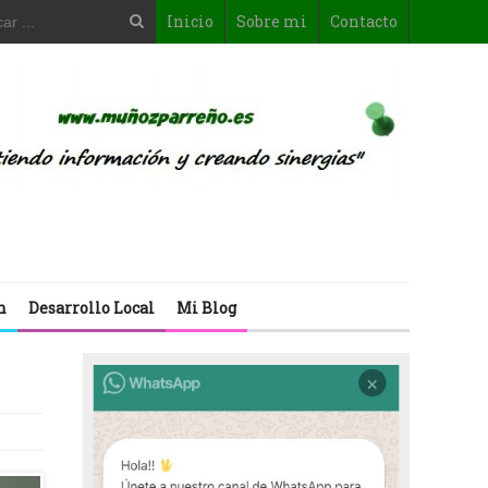
Inicio
Sobre mi
Contacto
n
Desarrollo Local
Mi Blog