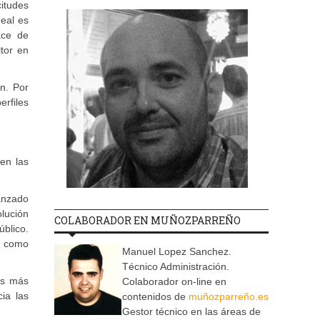
citudes
deal es
ace de
tor en
n. Por
erfiles
en las
canzado
lución
COLABORADOR EN MUÑOZPARREÑO
úblico.
o como
Manuel Lopez Sanchez.
Técnico Administración.
es más
Colaborador on-line en
ia las
contenidos de
muñozparreño.es
Gestor técnico en las áreas de