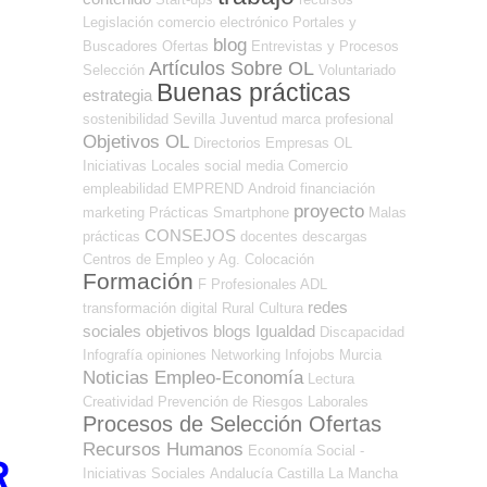
Legislación
comercio electrónico
Portales y
blog
Buscadores Ofertas
Entrevistas y Procesos
Artículos Sobre OL
Selección
Voluntariado
Buenas prácticas
estrategia
sostenibilidad
Sevilla
Juventud
marca profesional
Objetivos OL
Directorios Empresas OL
Iniciativas Locales
social media
Comercio
empleabilidad
EMPREND
Android
financiación
proyecto
marketing
Prácticas
Smartphone
Malas
CONSEJOS
prácticas
docentes
descargas
Centros de Empleo y Ag. Colocación
Formación
F Profesionales ADL
redes
transformación digital
Rural
Cultura
sociales
objetivos
blogs
Igualdad
Discapacidad
Infografía
opiniones
Networking
Infojobs
Murcia
Noticias Empleo-Economía
Lectura
Creatividad
Prevención de Riesgos Laborales
Procesos de Selección Ofertas
Recursos Humanos
Economía Social -
R
Iniciativas Sociales
Andalucía
Castilla La Mancha