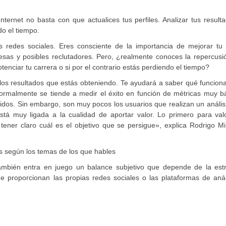
nternet no basta con que actualices tus perfiles. Analizar tus result
do el tiempo.
s redes sociales. Eres consciente de la importancia de mejorar tu
esas y posibles reclutadores. Pero, ¿realmente conoces la repercusi
tenciar tu carrera o si por el contrario estás perdiendo el tiempo?
 los resultados que estás obteniendo. Te ayudará a saber qué funcion
Normalmente se tiende a medir el éxito en función de métricas muy b
dos. Sin embargo, son muy pocos los usuarios que realizan un anális
stá muy ligada a la cualidad de aportar valor. Lo primero para valo
s tener claro cuál es el objetivo que se persigue», explica Rodrigo M
es según los temas de los que hables
ambién entra en juego un balance subjetivo que depende de la estr
 proporcionan las propias redes sociales o las plataformas de análi