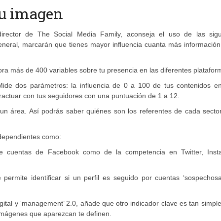
tu imagen
irector de The Social Media Family, aconseja el uso de las sigu
neral, marcarán que tienes mayor influencia cuanta más información
ra más de 400 variables sobre tu presencia en las diferentes platafor
ide dos parámetros: la influencia de 0 a 100 de tus contenidos en
nteractuar con tus seguidores con una puntuación de 1 a 12.
e un área. Así podrás saber quiénes son los referentes de cada secto
ndependientes como:
 de cuentas de Facebook como de la competencia en Twitter, Inst
permite identificar si un perfil es seguido por cuentas ‘sospechosa
igital y ‘management’ 2.0, añade que otro indicador clave es tan simp
imágenes que aparezcan te definen.