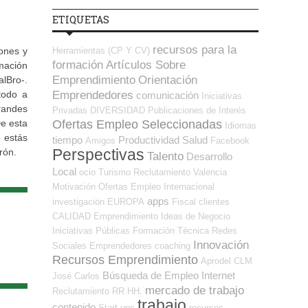
ETIQUETAS
recursos para la
Herramientas (CP Y CV)
iones y
formación
Artículos Sobre
mación
Emprendimiento
Orientación
lBro-.
Emprendedores
todo a
comunicación
Iniciativas
randes
Privadas
DIVERSIDAD
Publicaciones de Interés
Ofertas Empleo Seleccionadas
De esta
Idiomas
o estás
tiempo
Productividad
Salud
Amigos
Facebook
Perspectivas
rón.
Talento
Desarrollo
Local
ocio
Turismo
Reclutamiento
Valencia
Motivación
Ofertas Empleo Internacional
apps
investigación
EUROPA
Fiscal
clientes
CALIDAD
Emprendimiento
Ideas de Negocio
Iniciativas Públicas
Formación Técnica
Redes
Innovación
Sociales Emprendedores
coaching
Recursos Emprendimiento
Aprodel CLM
Búsqueda de Empleo Internet
José Carlos
mercado de trabajo
Reclutamiento RR.HH.
trabajo
contenido
Start-ups
recursos