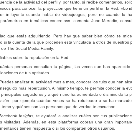
ncia de la actividad del perfil y, por tanto, si recibe comentarios, soli
ásicos para conocer la proyección que tiene un perfil en la Red. «Lo i
er influyente cuando habla de videojuegos, pero no cuando lo h
 parámetros en temáticas concretas», comenta Juan Merodio, consul
ilidad que estás adquiriendo. Pero hay que saber bien cómo se mide
o si la cuenta de la que proceden está vinculada a otros de nuestros p
 de The Social Media Family.
fiables sobre tu reputación en la Red
uántas personas consultan tu página, las veces que has aparecido 
idaciones de tus aptitudes.
 Puedes analizar tu actividad mes a mes, conocer los tuits que han al
nseguido más repercusión. Al mismo tiempo, te permite conocer la evo
tus principales seguidores y a qué ritmo ha aumentado o disminuido tu p
cación -por ejemplo cuántas veces se ha retuiteado o se ha marcad
ada tema y quiénes son las personas que de verdad te escuchan.
acebook Insights
, te ayudará a analizar cuáles son tus publicacion
 visitadas. Además, en esta plataforma cobran una gran importanc
omentarios tienen respuesta o si los comparten otros usuarios.