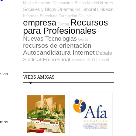
Redes
Medio Ambiente
Coronavirus
Becas
Madrid
Sociales y Blogs Orientación Laboral
Linkedin
Informes
Barcelona
Formación On-line
Recursos
empresa
Twitter
para Profesionales
Nuevas Tecnologias
Guías
recursos de orientación
Autocandidatura Internet
Debate
Sindical-Empresarial
Material de O.Laboral
 las
WEBS AMIGAS
Somos