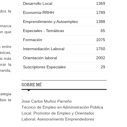
Desarrollo Local
1369
ados te
Economía-RRHH
1789
Emprendimiento y Autoempleo
1388
 marca
Especiales - Temáticas
65
ón que
Formación
1075
a entre
Intermediación Laboral
1750
ásicas,
Orientación laboral
2002
is más
rar la
Suscriptores Especiales
29
iranda,
SOBRE MÍ
ategia
sis te
Jose Carlos Muñoz Parreño
Técnico de Empleo en Administración Pública
Local. Promotor de Empleo y Orientador
Laboral. Asesoramiento Emprendedores