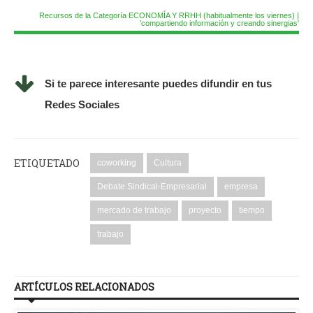
Recursos de la Categoría ECONOMÍA Y RRHH (habitualmente los viernes) |
'compartiendo información y creando sinergias'
Si te parece interesante puedes difundir en tus
Redes Sociales
ETIQUETADO
coworking
Cultura
Debate Sindical-Empresarial
empresa
mercado de trabajo
proyecto
tiempo
trabajo
ARTÍCULOS RELACIONADOS