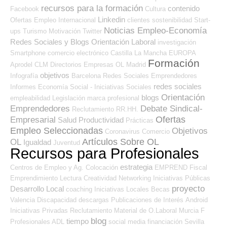
recursos para la formación
contenido
Facebook
Cultura
Linkedin
Ofertas Empleo Internacional
clientes
sostenibilidad
Start-
Noticias Empleo-Economía
ups
Turismo
Motivación
Twitter
Redes Sociales y Blogs Orientación Laboral
investigación
Smartphone
comercio electrónico
Castilla La Mancha
EUROPA
Formación
Aprodel CLM
Directorios Empresas OL
Madrid
objetivos
Infografía
Barcelona
Redes Sociales Emprendedores
redes sociales
Informes
Economía Social - Iniciativas Sociales
Orientación
blogs
empleabilidad
Legislación
marca profesional
Emprendedores
Debate Sindical-
Reclutamiento RR.HH.
Ofertas
Empresarial
Salud
Productividad
Prácticas
Empleo Seleccionadas
Objetivos
Coronavirus
Comercio
Artículos Sobre OL
OL
Igualdad
Juventud
Recursos para Profesionales
estrategia
Centros de Empleo y Ag. Colocación
EMPREND
Fiscal
Emprendimiento
Lectura
Creatividad
Networking
Iniciativas Públicas
proyecto
Desarrollo Local
coaching
Iniciativas Locales
Becas
Valencia
Discapacidad
descargas
Publicaciones de Interés
Android
Iniciativas Privadas
Reclutamiento
Material de O.Laboral
Murcia
F
blog
tiempo
Profesionales ADL
social media
financiación
Sevilla