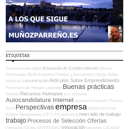
ETIQUETAS
Búsqueda de Empleo Internet
transformación digital
Idiomas
Voluntariado
Medio Ambiente
Portales y Buscadores Ofertas
Malas
Artículos Sobre Emprendimiento
comunicación
prácticas
Buenas prácticas
Prevención de Riesgos Laborales
Recursos Humanos
Infojobs
ocio
docentes
Autocandidatura Internet
recursos
Formación Técnica
empresa
Perspectivas
Rural
Andalucía
Guías
mercado de trabajo
Amigos
Herramientas (CP Y CV)
marketing
trabajo
Procesos de Selección Ofertas
Innovación
Formación On-line
DIVERSIDAD
opiniones
CALIDAD